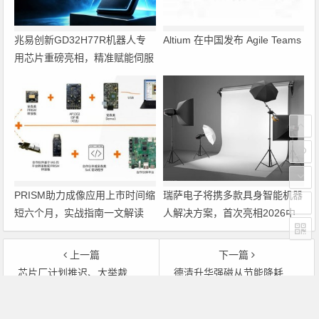
兆易创新GD32H77R机器人专
Altium 在中国发布 Agile Teams
用芯片重磅亮相，精准赋能伺服
驱动与关节控制
PRISM助力成像应用上市时间缩
瑞萨电子将携多款具身智能机器
短六个月，实战指南一文解读
人解决方案，首次亮相2026中
国具身智能机器人产业大会
上一篇
下一篇
芯片厂计划推迟、大举裁员英特尔重组殃及池鱼
德清升华强磁从节能降耗里“抠”效益
文章导航