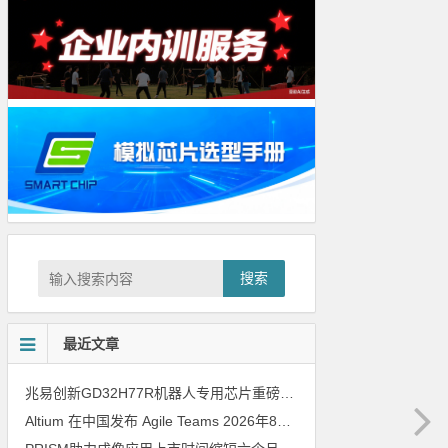
搜索
最近文章
兆易创新GD32H77R机器人专用芯片重磅亮相，精准赋能伺服驱动与关节控制
Altium 在中国发布 Agile Teams
2026年8月6日