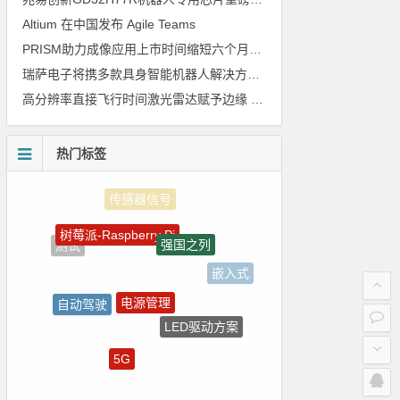
Altium 在中国发布 Agile Teams
PRISM助力成像应用上市时间缩短六个月，实战指南一文解读
瑞萨电子将携多款具身智能机器人解决方案，首次亮相2026中国具身智能机器人产业大会
高分辨率直接飞行时间激光雷达赋予边缘 AI 空间感知能力
热门标签
树莓派-Raspberry Pi
强国之列
测试
嵌入式
电源管理
自动驾驶
LED驱动方案
国产芯片
5G
Atmel
homekit