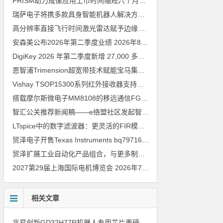
PRISM助力成像应用上市时间缩短六个月，实战指南一文解读
202
瑞萨电子将携多款具身智能机器人解决方案，首次亮相2026中国具身智能机器人产业大会
高分辨率直接飞行时间激光雷达赋予边缘 AI 空间感知能力
2026年8
安森美公布2026年第二季度业绩
2026年8月6日
DigiKey 2026 年第二季度新增 27,000 多种现货零件和 104 家供应商
恩智浦Trimension超宽带技术赋能宝马集团Digital Key Plus及生命体存在检测功能
Vishay TSOP15300系列红外接收器支持所有主流遥控代码
2026年
搭载摩尔斯微电子MM8108的移远通信FGH200M Wi-Fi HaLow模组 现已通过四项国际认证 可投入量产
智汇公关推荐新闻稿——e络盟社区发起智能家居与医疗设计挑战赛
LTspice中的数字滤波器：更灵活的FIR模型
2026年8月3日
贸泽电子开售Texas Instruments bq79716b-Q1汽车级16节电池监测器，可精确估算电动汽车续航里程
贸泽扩展工业自动化产品组合，与更多制造商合作以支持新一代系统
2027第29届上海国际电机博览会
2026年7月30日
相关文章
兆易创新GD32H77R机器人专用芯片重磅亮相，精准赋能伺服驱动与关节控制