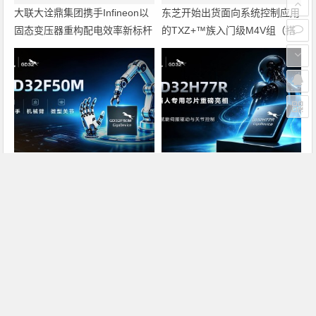
大联大诠鼎集团携手Infineon以
东芝开始出货面向系统控制应用
固态变压器重构配电效率新标杆
的TXZ+™族入门级M4V组（搭
载Arm Cortex‑M4内核的标准微
控制器）工程样品
兆易创新GD32F50MxxG高集成
兆易创新GD32H77R机器人专
电机控制MCU发布，赋能人形
用芯片重磅亮相，精准赋能伺服
机器人关节驱动革新
驱动与关节控制
上一篇
下一篇
松下电工推出60瓦级发光二极管灯具
赛普拉斯推出新型时钟芯片及自助编程套件
文章导航
Copyright © 2026 电子通 版权所有. 备案号：
京ICP备
17050710号-3