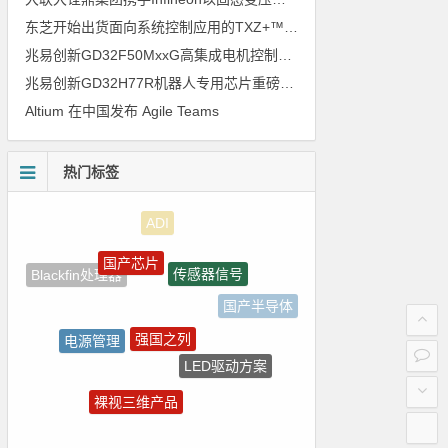
东芝开始出货面向系统控制应用的TXZ+™族入门级M4V组（搭载Arm Cortex‑M4内核的标准微控制器）工程样品
兆易创新GD32F50MxxG高集成电机控制MCU发布，赋能人形机器人关节驱动革新
兆易创新GD32H77R机器人专用芯片重磅亮相，精准赋能伺服驱动与关节控制
Altium 在中国发布 Agile Teams
热门标签
国产芯片
传感器信号
Blackfin处理器
国产半导体
强国之列
电源管理
LED驱动方案
homekit
裸视三维产品
Atmel
树莓派-Raspberry Pi