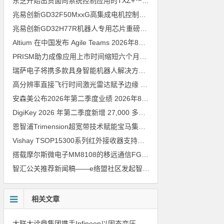
东芝开始出货面向系统控制应用的TXZ+™族入门级M4V组（搭载Arm Cortex‑M4内核的标准微控制器）工程样品
兆易创新GD32F50MxxG高集成电机控制MCU发布，赋能人形机器人关节驱动革新
兆易创新GD32H77R机器人专用芯片重磅亮相，精准赋能伺服驱动与关节控制
Altium 在中国发布 Agile Teams
2026年8月6日
PRISM助力成像应用上市时间缩短六个月，实战指南一文解读
202
瑞萨电子将携多款具身智能机器人解决方案，首次亮相2026中国具身智能机器人产业大会
高分辨率直接飞行时间激光雷达赋予边缘 AI 空间感知能力
2026年8
安森美公布2026年第二季度业绩
2026年8月6日
DigiKey 2026 年第二季度新增 27,000 多种现货零件和 104 家供应商
恩智浦Trimension超宽带技术赋能宝马集团Digital Key Plus及生命体存在检测功能
Vishay TSOP15300系列红外接收器支持所有主流遥控代码
2026年
搭载摩尔斯微电子MM8108的移远通信FGH200M Wi-Fi HaLow模组 现已通过四项国际认证 可投入量产
智汇公关推荐新闻稿——e络盟社区发起智能家居与医疗设计挑战赛
相关文章
大联大诠鼎集团携手Infineon以固态变压器重构配电效率新标杆