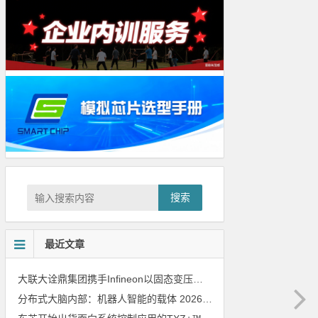
搜索
最近文章
大联大诠鼎集团携手Infineon以固态变压器重构配电效率新标杆
202
分布式大脑内部：机器人智能的载体
2026年8月6日