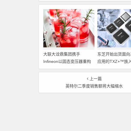
大联大诠鼎集团携手
东芝开始出货面向
Infineon以固态变压器重构
应用的TXZ+™族
配电效率新标杆
M4V组（搭载Arm
Cortex‑M4内核
上一篇
制器）工程样品
英特尔二季度销售额将大幅缩水