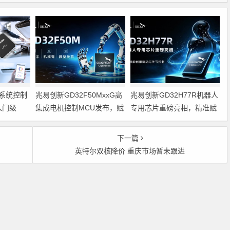
系统控制
兆易创新GD32F50MxxG高
兆易创新GD32H77R机器人
入门级
集成电机控制MCU发布，赋
专用芯片重磅亮相，精准赋
能人形机器人关节驱动革新
能伺服驱动与关节控制
的标准微控
下一篇
英特尔双核降价 重庆市场暂未跟进