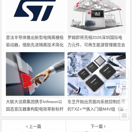
意法半导体推出新型电隔离栅极
罗姆即将亮相2026深圳国际电
驱动器，借助先进隔离技术简化
力元件、可再生能源管理展览会
电源设计
暨研讨会
大联大诠鼎集团携手Infineon以
东芝开始出货面向系统控制应用
固态变压器重构配电效率新标杆
的TXZ+™族入门级M4V组（搭
载Arm Cortex‑M4内核的标准微
控制器）工程样品
上一篇
下一篇