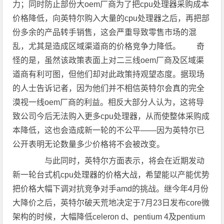
力；同时防止部份大oem厂商为了把cpu处理器采购成本
价格降低，向英特尔购入大量的cpu处理器之后，再把部
份多余的产品转手销售，这会严重导致零售市场的混
乱，尤其是造成区域渠道商的价格竞争力降低。 奇
怪的是，虽然该政策表面上对二三线oem厂商及区域渠
道商有利可图，但他们却对此政策持观望态度。据现场
的人士告诉记者，因为他们并不相信英特尔会真的完全
漠视一线oem厂商的利益。相反大部分人认为，这将导
致公司今后无法购入更多cpu处理器，从而使整体采购成
本降低，这也会造成新一轮的不公平——因为英特尔已
公开表明无论数量多少价格将不会被改变。
与此同时，英特尔方面表示，将会在近期发动
新一轮台式机cpu处理器的价格大战，希望能以产能优势
把价格大幅下调对抗竞争对手amd的挑战。继今年4月份
大降价之后，英特尔破天荒地决定于7月23日发布core微
架构的时候，大幅降低celeron d、pentium 4及pentium