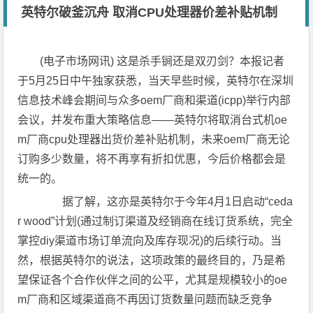
英特尔破釜沉舟 取消CPU处理器价差补贴机制
(电子市场网讯) 这是杀手锏还是双刃剑？本报记者
于5月25日中午独家获悉，当天早些时候，英特尔在深圳
信息技术峰会期间与众多oem厂商和渠道(icpp)举行内部
会议，并发布重大策略信息——英特尔将取消台式机oe
m厂商cpu处理器出货价差补贴机制，未来oem厂商无论
订购多少数量，将不再享有折扣优惠，今后价格都会是
统一的。
据了解，这亦是英特尔于今年4月1日启动“ceda
r wood”计划(通过制订渠道及经销商在线订货系统，完全
掌控diy渠道市场订单流向及库存现况)的后续行动。当
然，根据英特尔的说法，这项政策的最终目的，乃是希
望保证各个合作伙伴之间的公平，尤其是规模较小的oe
m厂商和区域渠道商不再因订货数量问题而缺乏竞争