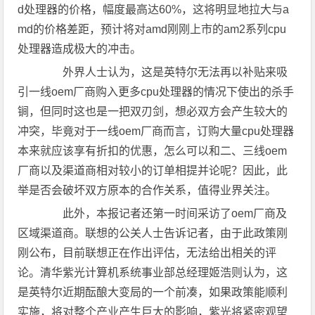
d处理器的价格，幅度最高达60%，这将明显地拉大与a
md的价格差距，预计将对amd刚刚上市的am2系列cpu
处理器造成极大的冲击。
外界人士认为，这是英特尔无法再以补贴来吸
引一线oem厂商购入更多cpu处理器的情况下使出的杀手
锏，但同时这也是一把双刃剑，想必双方会产生较大的
冲突，毕竟对于一线oem厂商而言，订购大量cpu处理器
本来就应该享有折扣的优惠，怎么可以和二、三线oem
厂商以及渠道商相对较小的订单相提并论呢？因此，此
举是否会破坏双方原本的合作关系，值得业界关注。
此外，本报记者还第一时间采访了oem厂商及
区域渠道商。联想的公关人士告诉记者，由于此政策刚
刚公布，目前联想正在作出评估，无法给出相关的评
论。清华紫光计算机系统事业部总经理姬浩则认为，这
是英特尔近期酝酿大变局的一个前凑，如果政策能顺利
实施，将对整个产业产生巨大的影响，紫光将紧密观望