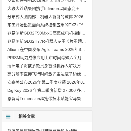
罗姆即将亮相2026深圳国际电力元件、可再生能源管理展览会暨研讨会
大联大诠鼎集团携手Infineon以固态变压器重构配电效率新标杆
202
分布式大脑内部：机器人智能的载体
2026年8月6日
东芝开始出货面向系统控制应用的TXZ+™族入门级M4V组（搭载Arm Cortex‑M4内核的标准微控制器）工程样品
兆易创新GD32F50MxxG高集成电机控制MCU发布，赋能人形机器人关节驱动革新
兆易创新GD32H77R机器人专用芯片重磅亮相，精准赋能伺服驱动与关节控制
Altium 在中国发布 Agile Teams
2026年8月6日
PRISM助力成像应用上市时间缩短六个月，实战指南一文解读
202
瑞萨电子将携多款具身智能机器人解决方案，首次亮相2026中国具身智能机器人产业大会
高分辨率直接飞行时间激光雷达赋予边缘 AI 空间感知能力
2026年8
安森美公布2026年第二季度业绩
2026年8月6日
DigiKey 2026 年第二季度新增 27,000 多种现货零件和 104 家供应商
恩智浦Trimension超宽带技术赋能宝马集团Digital Key Plus及生命体存在检测功能
相关文章
意法半导体推出新型电隔离栅极驱动器，借助先进隔离技术简化电源设计