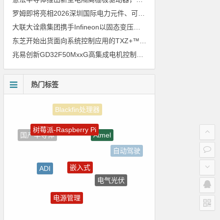
罗姆即将亮相2026深圳国际电力元件、可再生能源管理展览会暨研讨会
大联大诠鼎集团携手Infineon以固态变压器重构配电效率新标杆
东芝开始出货面向系统控制应用的TXZ+™族入门级M4V组（搭载Arm Cortex‑M4内核的标准微控制器）工程样品
兆易创新GD32F50MxxG高集成电机控制MCU发布，赋能人形机器人关节驱动革新
热门标签
树莓派-Raspberry Pi
Atmel
国产半导体
自动驾驶
嵌入式
ADI
电气光伏
强国之列
电源管理
朱日和
电路图