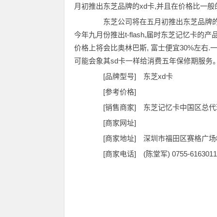
月初推出东芝品牌的xd卡,并且在价格比一般的
东芝公司将在五月初推出东芝品牌的x
今年九月份推出t-flash,届时东芝记忆卡的产品线阵
价格上将会比奥林巴斯, 富士便宜30%左右.
可能会象其sd卡一样给消费五年保修期服务
[品牌型号] 东芝xd卡
[参考价格]
[销售商家] 东芝记忆卡中国区总代
[商家网址]
[商家地址] 深圳市福田区赛格广场8楼
[商家电话] (陈堂军) 0755-6163011