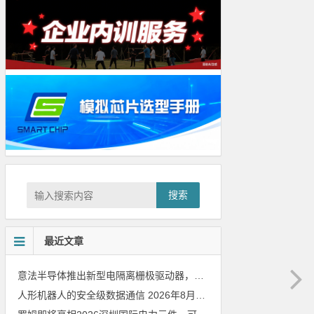
搜索
最近文章
意法半导体推出新型电隔离栅极驱动器，借助先进隔离技术简化电源设计
人形机器人的安全级数据通信
2026年8月8日