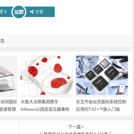
赞
0
分享
加群
动态
6深圳国际
大联大诠鼎集团携手
东芝开始出货面向系统控制
能源管理
Infineon以固态变压器重构
应用的TXZ+™族入门级
配电效率新标杆
M4V组（搭载Arm
Cortex‑M4内核的标准微控
下一篇
制器）工程样品