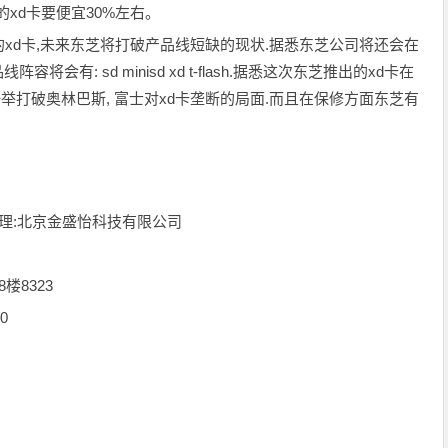
xd卡要便宜30%左右。
d卡,未来东芝将打破产品线短缺的现状.据悉东芝公司将还会在
容将会有: sd minisd xd t-flash.据悉这次东芝推出的xd卡在
一举打破奥林巴斯, 富士对xd卡垄断的局面.而且在保修方面东芝有
。
理:北京金盛怡科技有限公司
8323
0