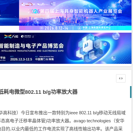
电微型802.11 b/g功率放大器
es（安华高科技）今日宣布推出一款特别为ieee 802.11 b/g移动无线局域
形态高电子迁移率晶体管)功率放大器。avago technologies（安华
到节电目的,以业内最低的工作电流实现了高线性输出功率。该产品采