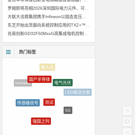
罗姆即将亮相2026深圳国际电力元件、可再生能源管理展览会暨研讨会
大联大诠鼎集团携手Infineon以固态变压器重构配电效率新标杆
东芝开始出货面向系统控制应用的TXZ+™族入门级M4V组（搭载Arm Cortex‑M4内核的标准微控制器）工程样品
兆易创新GD32F50MxxG高集成电机控制MCU发布，赋能人形机器人关节驱动革新
热门标签
国产半导体
电气光伏
homekit
LED驱动方案
测试
传感器信号
5G
Atmel
强国之列
裸视三维产品
朱日和