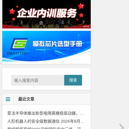
搜索
最近文章
意法半导体推出新型电隔离栅极驱动器，借助先进隔离技术简化电源设计
人形机器人的安全级数据通信
2026年8月8日