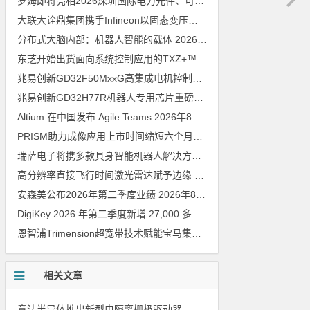
罗姆即将亮相2026深圳国际电力元件、可再生能源管理展览会暨研讨会
大联大诠鼎集团携手Infineon以固态变压器重构配电效率新标杆
202
分布式大脑内部：机器人智能的载体
2026年8月6日
东芝开始出货面向系统控制应用的TXZ+™族入门级M4V组（搭载Arm Cortex‑M4内核的标准微控制器）工程样品
兆易创新GD32F50MxxG高集成电机控制MCU发布，赋能人形机器人关节驱动革新
兆易创新GD32H77R机器人专用芯片重磅亮相，精准赋能伺服驱动与关节控制
Altium 在中国发布 Agile Teams
2026年8月6日
PRISM助力成像应用上市时间缩短六个月，实战指南一文解读
202
瑞萨电子将携多款具身智能机器人解决方案，首次亮相2026中国具身智能机器人产业大会
高分辨率直接飞行时间激光雷达赋予边缘 AI 空间感知能力
2026年8
安森美公布2026年第二季度业绩
2026年8月6日
DigiKey 2026 年第二季度新增 27,000 多种现货零件和 104 家供应商
恩智浦Trimension超宽带技术赋能宝马集团Digital Key Plus及生命体存在检测功能
相关文章
意法半导体推出新型电隔离栅极驱动器，借助先进隔离技术简化电源设计