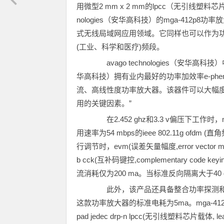
用微型2 mm x 2 mm的lpcc（无引线塑料芯片载体，l
nologies（安华高科技）的mga-412
式无线局域网应用领域。它同样也可以作为功率放大
(工业、科学和医疗)频段。
avago technologies（安华高科技
华高科技）拥有业内最好的功率加效率e-phem
流、高线性度功率放大器。该器件可以大幅度
用的关键因素。”
在2.452 ghz和3.3 v偏压下工作时，m
用速率为54 mbps的ieee 802.11g ofdm (直角频率分
行调节时，evm(误差矢量幅度,error vector 
b cck(互补码键控,complementary cod
流消耗仅为200 ma。当标准反向隔离大于40
此外，该产品还具备整合功率探测和待机
这款功率放大器的标准电耗为5ma。mga-412p8采
pad jedec drp-n lpcc(无引线塑料芯片载体, l