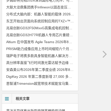
罗姆即将亮相2026深圳国际电力元件、可再生能源管理展览会暨研讨会
大联大诠鼎集团携手Infineon以固态变压器重构配电效率新标杆
202
分布式大脑内部：机器人智能的载体
2026年8月6日
东芝开始出货面向系统控制应用的TXZ+™族入门级M4V组（搭载Arm Cortex‑M4内核的标准微控制器）工程样品
兆易创新GD32F50MxxG高集成电机控制MCU发布，赋能人形机器人关节驱动革新
兆易创新GD32H77R机器人专用芯片重磅亮相，精准赋能伺服驱动与关节控制
Altium 在中国发布 Agile Teams
2026年8月6日
PRISM助力成像应用上市时间缩短六个月，实战指南一文解读
202
瑞萨电子将携多款具身智能机器人解决方案，首次亮相2026中国具身智能机器人产业大会
高分辨率直接飞行时间激光雷达赋予边缘 AI 空间感知能力
2026年8
安森美公布2026年第二季度业绩
2026年8月6日
DigiKey 2026 年第二季度新增 27,000 多种现货零件和 104 家供应商
恩智浦Trimension超宽带技术赋能宝马集团Digital Key Plus及生命体存在检测功能
相关文章
意法半导体推出新型电隔离栅极驱动器，借助先进隔离技术简化电源设计