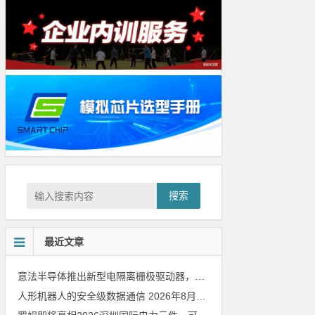
搜索
最近文章
意法半导体推出新型电隔离栅极驱动器，借助先进隔离技术简化电源设计
人形机器人的安全级数据通信
2026年8月8日