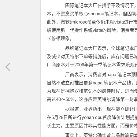
国际笔记本大厂在措手不及情况下，纷
本，不愿意买单核心sonoma笔记本，但因初
此外，微软(microsoft)至今仍未就vi
级使用新一代操作系统vista的风险，消
长停顿现象。
品牌笔记本大厂表示，全球笔记本厂商
及减少对英特尔下单等措施后，库存问题已减
厂商原本对于2006年第一季笔记本需求乐
厂商表示，消费者对napa 笔记本预期
自然不敢立刻推出更多napa 笔记本产品线
为现在是拥抱双核笔记本的最佳时候，进而使
高达40～50%，这亦应是英特尔调降第一
据报道，业界指出，现在能立即让国
在5月28日所进行yonah cpu首度降价计
长主力，主要原因并非其性能方面，而是价
事实上，英特尔确实曾与品牌笔记本