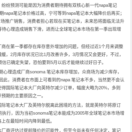
纷预测可能是因为消费者期待拥有双核心新一代napa笔记
期napa笔记本价格过高，宁可等到napa笔记本大幅降价后再买；
sta进行市场推广销售，消费者担心若现在买笔记本，未来恐将面临无法升
费者等待心理造成销售下滑，进而让全球笔记本市场在第一季出现增
在第一季都存在库存意外增加的问题，但经过近1个月来调整
缓，2月库存状况已比1月改善许多，3月情况又会更好，不过，
观预估已确定失望，恐怕要到5月以后才能继续过好日子。
心理造成厂商sonoma 笔记本库存增加，众商场为减少库存，
，因此，消费者在市面上可看到的napa 笔记本不多，当然更不会认
得国际笔记本大厂向英特尔减少订单，幅度大略为20%，多则
财季预期的主要原因之一。
际笔记本大厂及英特尔脱离此困境的方法，就是英特尔将原订
划提前执行，因为当初sonoma笔记本能成为2005年全球笔记本市场增
格上在最短时间内降到最低。
厂商评估过提前降价的可能性，但至今尚未有任何决定，笔记