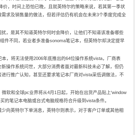
前降价，时间上恐怕已晚，且就英特尔的策略来说，若其第一季状
激需求及销售量的做法，但若评估仍有机会在未来3个季度完成全
扰，是其不知道英特尔何时会降价，让他们不知道该准备哪些
要零组件不同，若业者多准备sonoma笔记本，但英特尔却决定提早
将无法使用2006年底推出的64位操作系统vista，厂商表
全新操作系统问世，大部分消费者虽对最新科技未必了解，但仍
进行推广认知，甚至还要求笔记本厂商对vista采低调做法，不
软和全球pc业界将从4月1日起，开始在出货产品贴上‘window
知道现在买的笔记本电脑或台式电脑规格符合升级到vista条件。
少向英特尔下单消息，英特尔则表示，对于客户订单或其他相