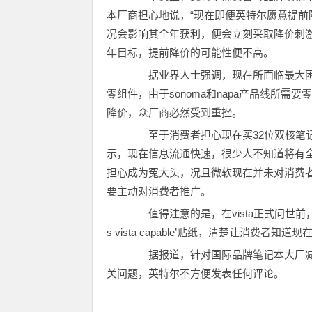
本厂商担心地说，“现在即便英特尔愿意提
况会影响其全年获利，便会立刻采取降价刺
年目标，提前降价的可能性便不高。
据业界人士强调，现在所面临最大困
零组件，由于sonoma和napa产品线所需
降价，众厂商必然受到重挫。
至于消费者担心现在买32位双核笔记本，
示，现在信息流通快速，很少人不知道将有
担心成为冤大头，况且微软现在并未对消费者
要主动对消费者推广。
值得注意的是，在vista正式问世前，微
s vista capable’贴纸，清楚让消费者
据报道，针对国际品牌笔记本大厂减
关问题，英特尔不方便发表任何评论。