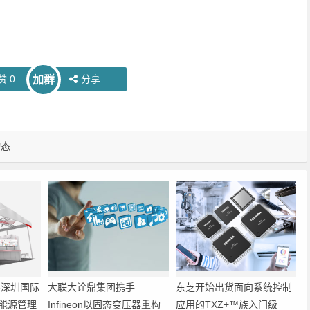
赞
0
分享
加群
动态
6深圳国际
大联大诠鼎集团携手
东芝开始出货面向系统控制
能源管理
Infineon以固态变压器重构
应用的TXZ+™族入门级