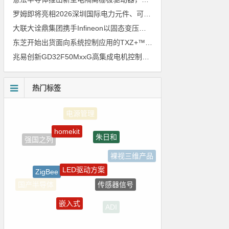
罗姆即将亮相2026深圳国际电力元件、可再生能源管理展览会暨研讨会
大联大诠鼎集团携手Infineon以固态变压器重构配电效率新标杆
东芝开始出货面向系统控制应用的TXZ+™族入门级M4V组（搭载Arm Cortex‑M4内核的标准微控制器）工程样品
兆易创新GD32F50MxxG高集成电机控制MCU发布，赋能人形机器人关节驱动革新
热门标签
homekit
朱日和
强国之列
裸视三维产品
LED驱动方案
ZigBee
传感器信号
国产半导体
嵌入式
ADI
5G