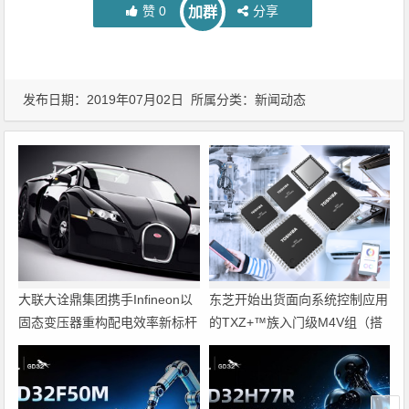
赞
0
分享
加群
发布日期：2019年07月02日 所属分类：
新闻动态
大联大诠鼎集团携手Infineon以
东芝开始出货面向系统控制应用
固态变压器重构配电效率新标杆
的TXZ+™族入门级M4V组（搭
载Arm Cortex‑M4内核的标准微
控制器）工程样品