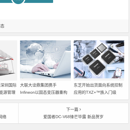
动态
6深圳国际
大联大诠鼎集团携手
东芝开始出货面向系统控制
能源管理
Infineon以固态变压器重构
应用的TXZ+™族入门级
配电效率新标杆
M4V组（搭载Arm
Cortex‑M4内核的标准微控
下一篇
制器）工程样品
网络
爱国者DC-V68锋芒毕露 新品贺岁