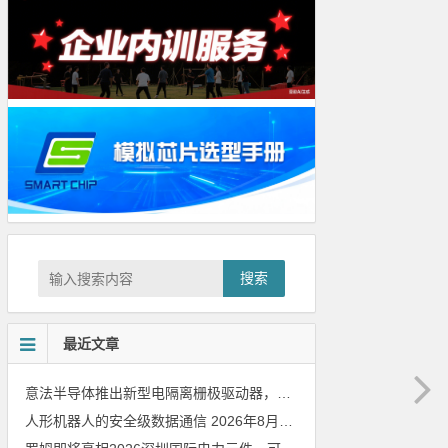
搜索
最近文章
意法半导体推出新型电隔离栅极驱动器，借助先进隔离技术简化电源设计
人形机器人的安全级数据通信
2026年8月8日