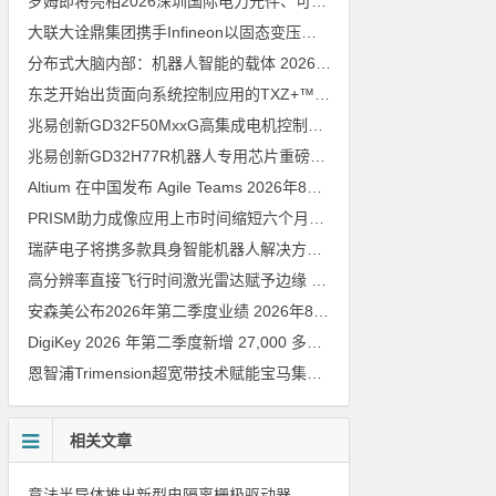
罗姆即将亮相2026深圳国际电力元件、可再生能源管理展览会暨研讨会
大联大诠鼎集团携手Infineon以固态变压器重构配电效率新标杆
202
分布式大脑内部：机器人智能的载体
2026年8月6日
东芝开始出货面向系统控制应用的TXZ+™族入门级M4V组（搭载Arm Cortex‑M4内核的标准微控制器）工程样品
兆易创新GD32F50MxxG高集成电机控制MCU发布，赋能人形机器人关节驱动革新
兆易创新GD32H77R机器人专用芯片重磅亮相，精准赋能伺服驱动与关节控制
Altium 在中国发布 Agile Teams
2026年8月6日
PRISM助力成像应用上市时间缩短六个月，实战指南一文解读
202
瑞萨电子将携多款具身智能机器人解决方案，首次亮相2026中国具身智能机器人产业大会
高分辨率直接飞行时间激光雷达赋予边缘 AI 空间感知能力
2026年8
安森美公布2026年第二季度业绩
2026年8月6日
DigiKey 2026 年第二季度新增 27,000 多种现货零件和 104 家供应商
恩智浦Trimension超宽带技术赋能宝马集团Digital Key Plus及生命体存在检测功能
相关文章
意法半导体推出新型电隔离栅极驱动器，借助先进隔离技术简化电源设计