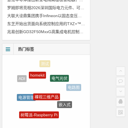
罗姆即将亮相2026深圳国际电力元件、可再生能源管理展览会暨研讨会
大联大诠鼎集团携手Infineon以固态变压器重构配电效率新标杆
东芝开始出货面向系统控制应用的TXZ+™族入门级M4V组（搭载Arm Cortex‑M4内核的标准微控制器）工程样品
兆易创新GD32F50MxxG高集成电机控制MCU发布，赋能人形机器人关节驱动革新
热门标签
homekit
电气光伏
ADI
电路图
裸视三维产品
电源管理
嵌入式
国产芯片
树莓派-Raspberry Pi
ZigBee
强国之列