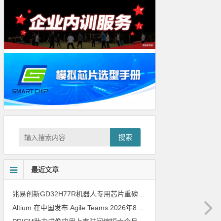
搜索
最近文章
兆易创新GD32H77R机器人专用芯片重磅亮相，精准赋能伺服驱动与关节控制
Altium 在中国发布 Agile Teams
2026年8月6日