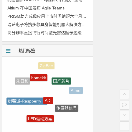
Altium 在中国发布 Agile Teams
PRISM助力成像应用上市时间缩短六个月，实战指南一文解读
瑞萨电子将携多款具身智能机器人解决方案，首次亮相2026中国具身智能机器人产业大会
高分辨率直接飞行时间激光雷达赋予边缘 AI 空间感知能力
热门标签
homekit
国产芯片
朱日和
Atmel
ADI
树莓派-Raspberry Pi
传感器信号
嵌入式
LED驱动方案
电源管理
裸视三维产品