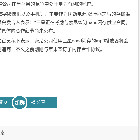
使得公司在与苹果的竞争中处于更为有利的地位。
数字摄像机以及手机等，主要作为切断电源|稳压器之后的存储媒
会发言人表示：“三星正在考虑与索尼签订nand闪存供应合同，
具体的合作细节尚未公布。”
私下表示，索尼公司使用三星nand闪存的mp3播放器将会
制造商，不久之前刚刚与苹果签订了闪存合作协议。
赞
0
分享
加群
动态