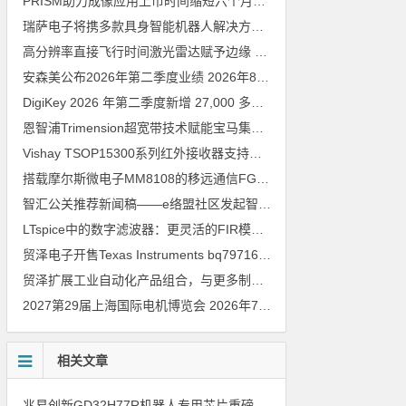
PRISM助力成像应用上市时间缩短六个月，实战指南一文解读
202
瑞萨电子将携多款具身智能机器人解决方案，首次亮相2026中国具身智能机器人产业大会
高分辨率直接飞行时间激光雷达赋予边缘 AI 空间感知能力
2026年8
安森美公布2026年第二季度业绩
2026年8月6日
DigiKey 2026 年第二季度新增 27,000 多种现货零件和 104 家供应商
恩智浦Trimension超宽带技术赋能宝马集团Digital Key Plus及生命体存在检测功能
Vishay TSOP15300系列红外接收器支持所有主流遥控代码
2026年
搭载摩尔斯微电子MM8108的移远通信FGH200M Wi-Fi HaLow模组 现已通过四项国际认证 可投入量产
智汇公关推荐新闻稿——e络盟社区发起智能家居与医疗设计挑战赛
LTspice中的数字滤波器：更灵活的FIR模型
2026年8月3日
贸泽电子开售Texas Instruments bq79716b-Q1汽车级16节电池监测器，可精确估算电动汽车续航里程
贸泽扩展工业自动化产品组合，与更多制造商合作以支持新一代系统
2027第29届上海国际电机博览会
2026年7月30日
相关文章
兆易创新GD32H77R机器人专用芯片重磅亮相，精准赋能伺服驱动与关节控制