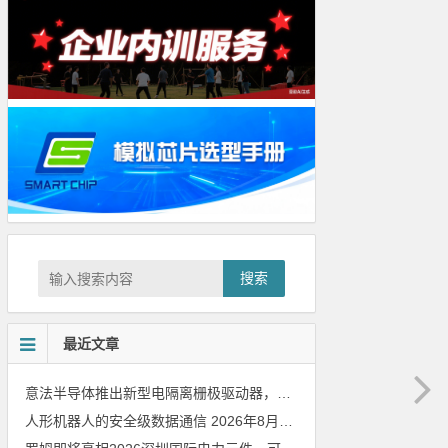
搜索
最近文章
意法半导体推出新型电隔离栅极驱动器，借助先进隔离技术简化电源设计
人形机器人的安全级数据通信
2026年8月8日