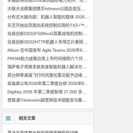
罗姆即将亮相2026深圳国际电力元件、可再生能源管理展览会暨研讨会
大联大诠鼎集团携手Infineon以固态变压器重构配电效率新标杆
202
分布式大脑内部：机器人智能的载体
2026年8月6日
东芝开始出货面向系统控制应用的TXZ+™族入门级M4V组（搭载Arm Cortex‑M4内核的标准微控制器）工程样品
兆易创新GD32F50MxxG高集成电机控制MCU发布，赋能人形机器人关节驱动革新
兆易创新GD32H77R机器人专用芯片重磅亮相，精准赋能伺服驱动与关节控制
Altium 在中国发布 Agile Teams
2026年8月6日
PRISM助力成像应用上市时间缩短六个月，实战指南一文解读
202
瑞萨电子将携多款具身智能机器人解决方案，首次亮相2026中国具身智能机器人产业大会
高分辨率直接飞行时间激光雷达赋予边缘 AI 空间感知能力
2026年8
安森美公布2026年第二季度业绩
2026年8月6日
DigiKey 2026 年第二季度新增 27,000 多种现货零件和 104 家供应商
恩智浦Trimension超宽带技术赋能宝马集团Digital Key Plus及生命体存在检测功能
相关文章
意法半导体推出新型电隔离栅极驱动器，借助先进隔离技术简化电源设计