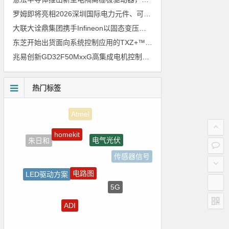
罗姆即将亮相2026深圳国际电力元件、可再生能源管理展览会暨研讨会
大联大诠鼎集团携手Infineon以固态变压器重构配电效率新标杆
东芝开始出货面向系统控制应用的TXZ+™族入门级M4V组（搭载Arm Cortex‑M4内核的标准微控制器）工程样品
兆易创新GD32F50MxxG高集成电机控制MCU发布，赋能人形机器人关节驱动革新
热门标签
homekit
电气光伏
朱日和
传感器信号
电路图
LED驱动方案
5G
国产半导体
ADI
电源管理
国产芯片