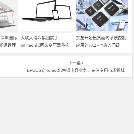
6深圳国际
大联大诠鼎集团携手
东芝开始出货面向系统控制
能源管理
Infineon以固态变压器重构
应用的TXZ+™族入门级
配电效率新标杆
M4V组（搭载Arm
Cortex‑M4内核的标准微控
下一篇
制器）工程样品
EPCOS向Kemet出售钽电容业务，专注专用市场领域