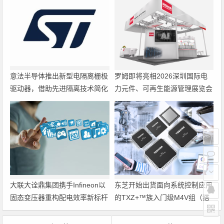
意法半导体推出新型电隔离栅极
罗姆即将亮相2026深圳国际电
驱动器，借助先进隔离技术简化
力元件、可再生能源管理展览会
电源设计
暨研讨会
大联大诠鼎集团携手Infineon以
东芝开始出货面向系统控制应用
固态变压器重构配电效率新标杆
的TXZ+™族入门级M4V组（搭
载Arm Cortex‑M4内核的标准微
控制器）工程样品