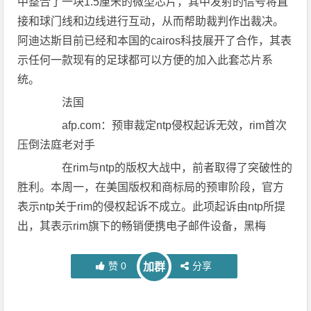
中整合了一块1.5厘米的微型芯片，其中发射的信号将直
接和球门线和边线进行互动，从而帮助裁判作出裁决。
阿迪达斯目前已经和本国的cairos科技展开了合作，其表
示任何一款现有的足球都可以方便的加入此套芯片系
统。
法国
afp.com：预审裁定ntp侵权起诉无效，rim首次
压倒法庭老对手
在rim与ntp的版权大战中，前者取得了突破性的
胜利。本周一，在美国版权和商标局的预审阶段，官方
表示ntp关于rim的侵权起诉不成立。此项起诉由ntp所提
出，其表示rim旗下的畅销便携电子邮件设备，黑梅
赞
0
分享
加群