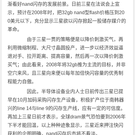
渐看好nand闪存的发展前景。日前三星在法说会上宣
示，预计在2008年时，把32gb nand型flash价格压到20
0美元以下，充分显示三星欲以闪存掀起一股储存媒介的
革命。
由于三星一贯的策略便是以降价刺激买气，再
利用微缩制程、大尺寸晶圆投产，进一步以经济效益逼
退对手、拉开距离、提高容量，然后再一次以降价刺激
买气；由此看来，2008年将32gb推为主流的目标，并非
空穴来风，且三星向来便以每年加倍快闪容量的优秀制
程能力自傲。
因此，半导体设备业内人士日前传出三星已提
早在10月加码采购闪存生产设备，积极扩产位于南韩器
兴的line 14与line 9的闪存生产线，应有一定的可信度。
再加上三星日前才表示，全球dram景气恐怕要到2006年
下半才能回温，以上种种迹象显示，三星近来押注快闪
获利的企图明确，nand闪存后市将不看淡。