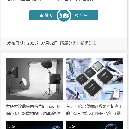
赞
0
分享
加群
发布日期：2019年07月02日 所属分类：
新闻动态
大联大诠鼎集团携手Infineon以
东芝开始出货面向系统控制应用
固态变压器重构配电效率新标杆
的TXZ+™族入门级M4V组（搭
载Arm Cortex‑M4内核的标准微
控制器）工程样品