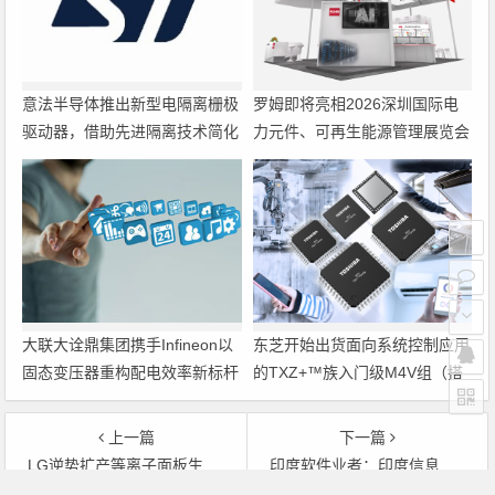
意法半导体推出新型电隔离栅极
罗姆即将亮相2026深圳国际电
驱动器，借助先进隔离技术简化
力元件、可再生能源管理展览会
电源设计
暨研讨会
大联大诠鼎集团携手Infineon以
东芝开始出货面向系统控制应用
固态变压器重构配电效率新标杆
的TXZ+™族入门级M4V组（搭
载Arm Cortex‑M4内核的标准微
控制器）工程样品
上一篇
下一篇
LG逆势扩产等离子面板生产线
印度软件业者：印度信息科技须维持领先中国