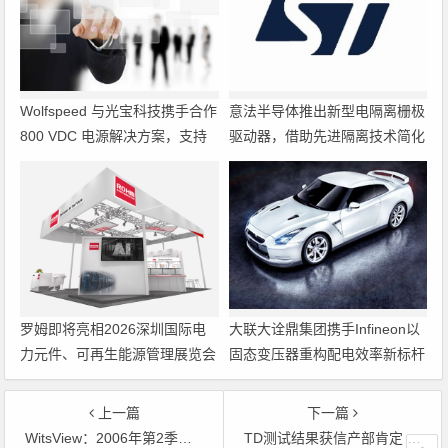
Wolfspeed 与光宝科技携手合作
意法半导体推出新型电隔离栅极
800 VDC 电源解决方案，支持
驱动器，借助先进隔离技术简化
超大规模 AI 数据中心部署
电源设计
罗姆即将亮相2026深圳国际电
大联大诠鼎集团携手Infineon以
力元件、可再生能源管理展览会
固态变压器重构配电效率新标杆
暨研讨会
上一篇
下一篇
WitsView：2006年第2季面板供过于求比例将达12％
TD测试结果获信产部肯定 称已可大规模组网