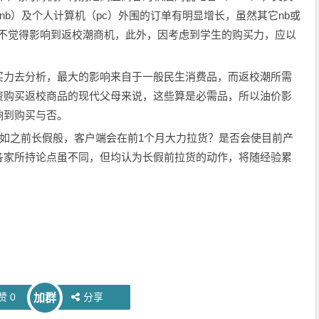
nb）及个人计算机（pc）外围的订单有明显增长，虽然其它nb或
但不觉得影响到返校潮商机，此外，因考虑到学生的购买力，应以
力去分析，最大的影响来自于一般民生消费品，而返校潮所需
资购买返校商品的现代父母来说，这些算是必需品，所以油价影
响到购买与否。
如之前长假般，客户端会在前1个月大力拉货？是否会使目前产
各家所持论点虽不同，但均认为长假前拉货的动作，将随经验累
赞
0
分享
加群