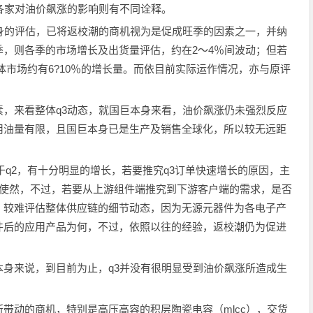
各家对油价飙涨的影响则有不同诠释。
身的评估，已将返校潮的商机视为是促成旺季的因素之一，并纳
，则各季的市场增长及出货量评估，约在2～4％间波动；但若
，整体市场约有6?10％的增长量。而依目前实际运作情况，亦与原评
，来看整体q3动态，就国巨本身来看，油价飙涨仍未强烈反应
用油量有限，且国巨本身已是生产及销售全球化，所以较无远距
于q2，有十分明显的增长，若要推究q3订单快速增长的原因，主
素使然，不过，若要从上游组件端推究到下游客户端的需求，是否
，较难评估整体供应链的细节动态，因为无源元器件为各电子产
件后的应用产品为何，不过，依照以往的经验，返校潮仍为促进
身来说，到目前为止，q3并没有很明显受到油价飙涨所造成生
动的商机，特别是高压高容的积层陶瓷电容（mlcc），交货