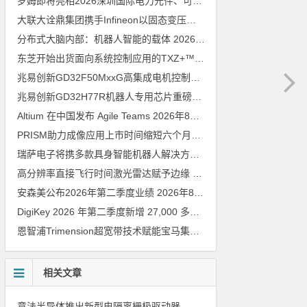
罗姆即将亮相2026深圳国际电力元件、可再生能源管理展览会暨研讨会
大联大诠鼎集团携手Infineon以固态变压器重构配电效率新标杆
202
分布式大脑内部：机器人智能的载体
2026年8月6日
东芝开始出货面向系统控制应用的TXZ+™族入门级M4V组（搭载Arm Cortex‑M4内核的标准微控制器）工程样品
兆易创新GD32F50MxxG高集成电机控制MCU发布，赋能人形机器人关节驱动革新
兆易创新GD32H77R机器人专用芯片重磅亮相，精准赋能伺服驱动与关节控制
Altium 在中国发布 Agile Teams
2026年8月6日
PRISM助力成像应用上市时间缩短六个月，实战指南一文解读
202
瑞萨电子将携多款具身智能机器人解决方案，首次亮相2026中国具身智能机器人产业大会
高分辨率直接飞行时间激光雷达赋予边缘 AI 空间感知能力
2026年8
安森美公布2026年第二季度业绩
2026年8月6日
DigiKey 2026 年第二季度新增 27,000 多种现货零件和 104 家供应商
恩智浦Trimension超宽带技术赋能宝马集团Digital Key Plus及生命体存在检测功能
相关文章
意法半导体推出新型电隔离栅极驱动器，借助先进隔离技术简化电源设计