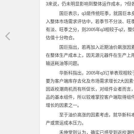
3来说，仍未明显影响到整体运作成本，?但
国巨表示，q3是传统旺季，就国巨本
入整体市场需求评估中，若季节不分淡、旺季
有淡、旺季之分，则2005年q3相较于q2
估值十分吻合。
国巨指出，若再加入近期油价飙涨因素
在整体生产成本上，因无源元器件在生产上
输送耗油等问题。
华新科指出，2005年q3订单表现相较
要为客户端库存去化及市场需求增长2大因
因返校潮商机而有所促长，对组件业者而言
品的基本组件，所以较难掌控客户端取得组
增长的因素之一。
至于油价高涨的因素考虑，就华新科本
产或营运成本压力。
禾伸堂则认为，确实已感受到返校潮所带