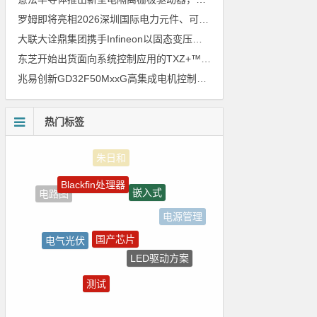
罗姆即将亮相2026深圳国际电力元件、可再生能源管理展览会暨研讨会
大联大诠鼎集团携手Infineon以固态变压器重构配电效率新标杆
东芝开始出货面向系统控制应用的TXZ+™族入门级M4V组（搭载Arm Cortex‑M4内核的标准微控制器）工程样品
兆易创新GD32F50MxxG高集成电机控制MCU发布，赋能人形机器人关节驱动革新
热门标签
Blackfin处理器
嵌入式
电路图
电源管理
国产芯片
电气光伏
LED驱动方案
ZigBee
测试
强国之列
5G