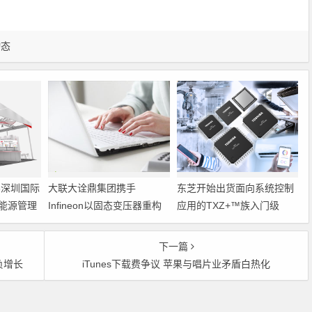
动态
6深圳国际
大联大诠鼎集团携手
东芝开始出货面向系统控制
能源管理
Infineon以固态变压器重构
应用的TXZ+™族入门级
配电效率新标杆
M4V组（搭载Arm
Cortex‑M4内核的标准微控
下一篇
制器）工程样品
负增长
iTunes下载费争议 苹果与唱片业矛盾白热化