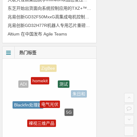
东芝开始出货面向系统控制应用的TXZ+™族入门级M4V组（搭载Arm Cortex‑M4内核的标准微控制器）工程样品
兆易创新GD32F50MxxG高集成电机控制MCU发布，赋能人形机器人关节驱动革新
兆易创新GD32H77R机器人专用芯片重磅亮相，精准赋能伺服驱动与关节控制
Altium 在中国发布 Agile Teams
热门标签
homekit
测试
ADI
朱日和
电气光伏
Blackfin处理器
5G
国产半导体
裸视三维产品
树莓派-Raspberry Pi
Atmel