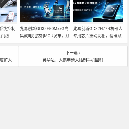
系统控制
兆易创新GD32F50MxxG高
兆易创新GD32H77R机器人
入门级
集成电机控制MCU发布，赋
专用芯片重磅亮相，精准赋
能人形机器人关节驱动革新
能伺服驱动与关节控制
的标准微控
下一篇
幅度扩大
英华达、大霸申请大陆制手机回销