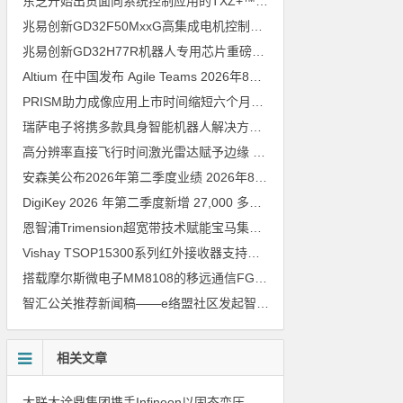
东芝开始出货面向系统控制应用的TXZ+™族入门级M4V组（搭载Arm Cortex‑M4内核的标准微控制器）工程样品
兆易创新GD32F50MxxG高集成电机控制MCU发布，赋能人形机器人关节驱动革新
兆易创新GD32H77R机器人专用芯片重磅亮相，精准赋能伺服驱动与关节控制
Altium 在中国发布 Agile Teams
2026年8月6日
PRISM助力成像应用上市时间缩短六个月，实战指南一文解读
202
瑞萨电子将携多款具身智能机器人解决方案，首次亮相2026中国具身智能机器人产业大会
高分辨率直接飞行时间激光雷达赋予边缘 AI 空间感知能力
2026年8
安森美公布2026年第二季度业绩
2026年8月6日
DigiKey 2026 年第二季度新增 27,000 多种现货零件和 104 家供应商
恩智浦Trimension超宽带技术赋能宝马集团Digital Key Plus及生命体存在检测功能
Vishay TSOP15300系列红外接收器支持所有主流遥控代码
2026年
搭载摩尔斯微电子MM8108的移远通信FGH200M Wi-Fi HaLow模组 现已通过四项国际认证 可投入量产
智汇公关推荐新闻稿——e络盟社区发起智能家居与医疗设计挑战赛
相关文章
大联大诠鼎集团携手Infineon以固态变压器重构配电效率新标杆