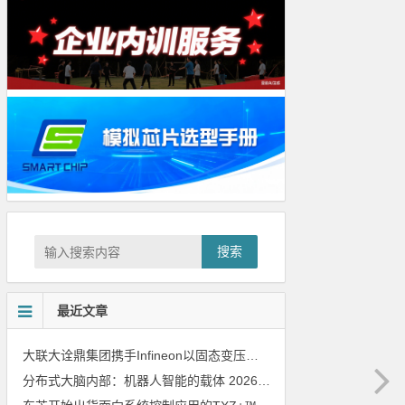
搜索
最近文章
大联大诠鼎集团携手Infineon以固态变压器重构配电效率新标杆
202
分布式大脑内部：机器人智能的载体
2026年8月6日