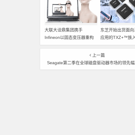
大联大诠鼎集团携手
东芝开始出货面向
Infineon以固态变压器重构
应用的TXZ+™族
配电效率新标杆
M4V组（搭载Arm
Cortex‑M4内核
上一篇
制器）工程样品
Seagate第二季在全球磁盘驱动器市场的领先