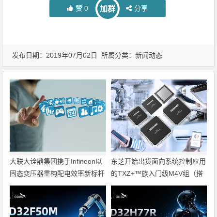
赞
0
分享
加群
发布日期：2019年07月02日 所属分类：
新闻动态
大联大诠鼎集团携手Infineon以
东芝开始出货面向系统控制应用
固态变压器重构配电效率新标杆
的TXZ+™族入门级M4V组（搭
载Arm Cortex‑M4内核的标准微
控制器）工程样品