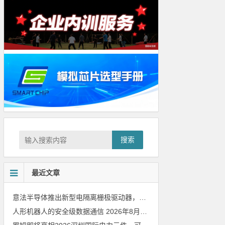
搜索
最近文章
意法半导体推出新型电隔离栅极驱动器，借助先进隔离技术简化电源设计
人形机器人的安全级数据通信
2026年8月8日