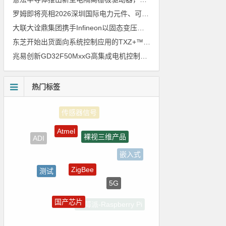
罗姆即将亮相2026深圳国际电力元件、可再生能源管理展览会暨研讨会
大联大诠鼎集团携手Infineon以固态变压器重构配电效率新标杆
东芝开始出货面向系统控制应用的TXZ+™族入门级M4V组（搭载Arm Cortex‑M4内核的标准微控制器）工程样品
兆易创新GD32F50MxxG高集成电机控制MCU发布，赋能人形机器人关节驱动革新
热门标签
Atmel
裸视三维产品
ADI
嵌入式
ZigBee
测试
5G
homekit
国产芯片
树莓派-Raspberry Pi
国产半导体