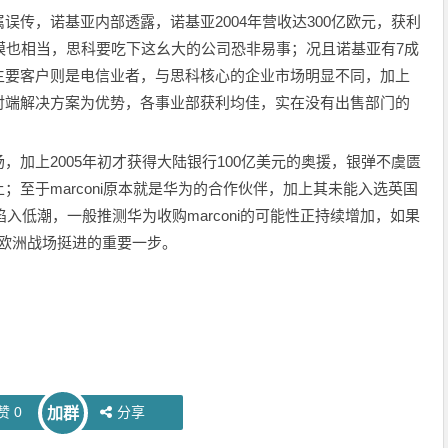
传，诺基亚内部透露，诺基亚2004年营收达300亿欧元，获利
模也相当，思科要吃下这幺大的公司恐非易事；况且诺基亚有7成
主要客户则是电信业者，与思科核心的企业市场明显不同，加上
对端解决方案为优势，各事业部获利均佳，实在没有出售部门的
加上2005年初才获得大陆银行100亿美元的奥援，银弹不虞匮
至于marconi原本就是华为的合作伙伴，加上其未能入选英国
况陷入低潮，一般推测华为收购marconi的可能性正持续增加，如果
往欧洲战场挺进的重要一步。
赞
0
分享
加群