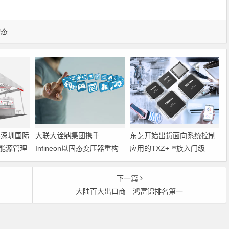
动态
6深圳国际
大联大诠鼎集团携手
东芝开始出货面向系统控制
能源管理
Infineon以固态变压器重构
应用的TXZ+™族入门级
配电效率新标杆
M4V组（搭载Arm
Cortex‑M4内核的标准微控
下一篇
制器）工程样品
大陆百大出口商 鸿富锦排名第一
Copyright © 2026 电子通 版权所有. 备案号：
京ICP备17050710号-3