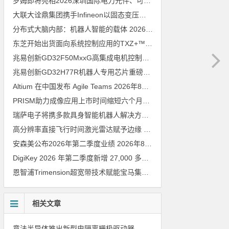
罗姆即将亮相2026深圳国际电力元件、可再生能源管理展览会暨研讨会
大联大诠鼎集团携手Infineon以固态变压器重构配电效率新标杆
202
分布式大脑内部：机器人智能的载体
2026年8月6日
东芝开始出货面向系统控制应用的TXZ+™族入门级M4V组（搭载Arm Cortex‑M4内核的标准微控制器）工程样品
兆易创新GD32F50MxxG高集成电机控制MCU发布，赋能人形机器人关节驱动革新
兆易创新GD32H77R机器人专用芯片重磅亮相，精准赋能伺服驱动与关节控制
Altium 在中国发布 Agile Teams
2026年8月6日
PRISM助力成像应用上市时间缩短六个月，实战指南一文解读
202
瑞萨电子将携多款具身智能机器人解决方案，首次亮相2026中国具身智能机器人产业大会
高分辨率直接飞行时间激光雷达赋予边缘 AI 空间感知能力
2026年8
安森美公布2026年第二季度业绩
2026年8月6日
DigiKey 2026 年第二季度新增 27,000 多种现货零件和 104 家供应商
恩智浦Trimension超宽带技术赋能宝马集团Digital Key Plus及生命体存在检测功能
相关文章
意法半导体推出新型电隔离栅极驱动器，借助先进隔离技术简化电源设计