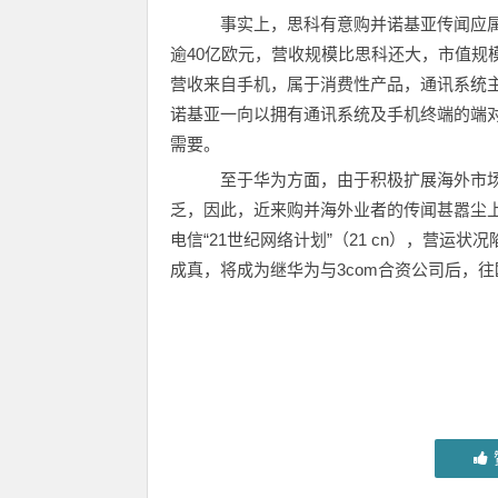
事实上，思科有意购并诺基亚传闻应属误
逾40亿欧元，营收规模比思科还大，市值规
营收来自手机，属于消费性产品，通讯系统
诺基亚一向以拥有通讯系统及手机终端的端
需要。
至于华为方面，由于积极扩展海外市场，
乏，因此，近来购并海外业者的传闻甚嚣尘上；
电信“21世纪网络计划”（21 cn），营运状
成真，将成为继华为与3com合资公司后，