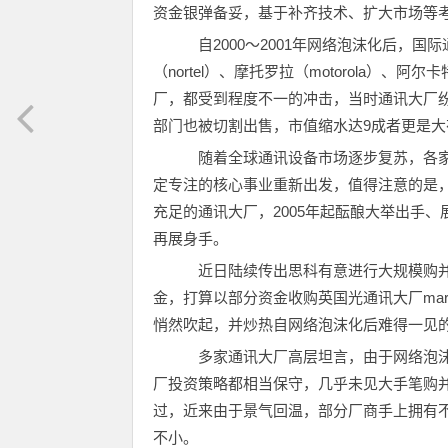
资金银弹备妥，基于补齐技术、扩大市场等
自2000～2001年网络泡沫化后，国际
（nortel）、摩托罗拉（motorola）、阿尔卡
厂，都受到程度不一的冲击，当时通讯大厂
部门也被切割出售，市值缩水达9成者更是大
随着全球通讯设备市场逐步复苏，各家大
定专注的核心事业重新出发，值得注意的是
充足的通讯大厂，2005年起酝酿大举出手
再展身手。
近日陆续传出思科有意进行大规模购并
金，打算以部分资金收购英国光通讯大厂mar
悄然吹起，并炒热自网络泡沫化后难得一见
多家通讯大厂高层坦言，由于网络泡沫
厂投资策略都相当保守，几乎未见大手笔购
过，近来由于景气回温，部分厂商手上拥有
不小。