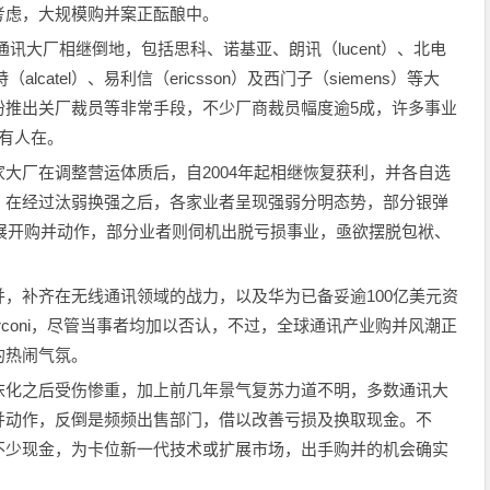
考虑，大规模购并案正酝酿中。
通讯大厂相继倒地，包括思科、诺基亚、朗讯（lucent）、北电
特（alcatel）、易利信（ericsson）及西门子（siemens）等大
纷推出关厂裁员等非常手段，不少厂商裁员幅度逾5成，许多事业
有人在。
厂在调整营运体质后，自2004年起相继恢复获利，并各自选
，在经过汰弱换强之后，各家业者呈现强弱分明态势，部分银弹
、展开购并动作，部分业者则伺机出脱亏损事业，亟欲摆脱包袱、
，补齐在无线通讯领域的战力，以及华为已备妥逾100亿美元资
coni，尽管当事者均加以否认，不过，全球通讯产业购并风潮正
的热闹气氛。
化之后受伤惨重，加上前几年景气复苏力道不明，多数通讯大
并动作，反倒是频频出售部门，借以改善亏损及换取现金。不
不少现金，为卡位新一代技术或扩展市场，出手购并的机会确实