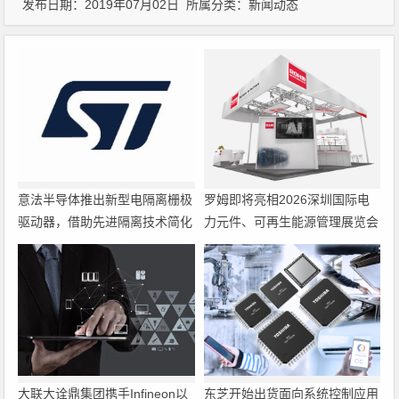
发布日期：2019年07月02日 所属分类：
新闻动态
意法半导体推出新型电隔离栅极
罗姆即将亮相2026深圳国际电
驱动器，借助先进隔离技术简化
力元件、可再生能源管理展览会
电源设计
暨研讨会
大联大诠鼎集团携手Infineon以
东芝开始出货面向系统控制应用