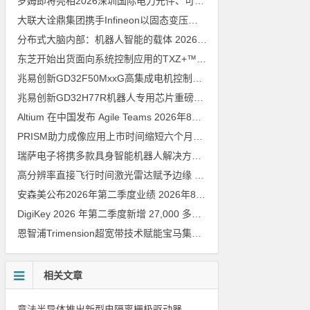
罗姆即将亮相2026深圳国际电力元件、可再生能源管理展览会暨研讨会
大联大诠鼎集团携手Infineon以固态变压器重构配电效率新标杆
202
分布式大脑内部：机器人智能的载体
2026年8月6日
东芝开始出货面向系统控制应用的TXZ+™族入门级M4V组（搭载Arm Cortex‑M4内核的标准微控制器）工程样品
兆易创新GD32F50MxxG高集成电机控制MCU发布，赋能人形机器人关节驱动革新
兆易创新GD32H77R机器人专用芯片重磅亮相，精准赋能伺服驱动与关节控制
Altium 在中国发布 Agile Teams
2026年8月6日
PRISM助力成像应用上市时间缩短六个月，实战指南一文解读
202
瑞萨电子将携多款具身智能机器人解决方案，首次亮相2026中国具身智能机器人产业大会
高分辨率直接飞行时间激光雷达赋予边缘 AI 空间感知能力
2026年8
安森美公布2026年第二季度业绩
2026年8月6日
DigiKey 2026 年第二季度新增 27,000 多种现货零件和 104 家供应商
恩智浦Trimension超宽带技术赋能宝马集团Digital Key Plus及生命体存在检测功能
相关文章
意法半导体推出新型电隔离栅极驱动器，借助先进隔离技术简化电源设计