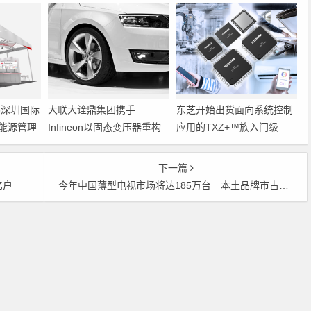
6深圳国际
大联大诠鼎集团携手
东芝开始出货面向系统控制
能源管理
Infineon以固态变压器重构
应用的TXZ+™族入门级
配电效率新标杆
M4V组（搭载Arm
Cortex‑M4内核的标准微控
下一篇
制器）工程样品
亿户
今年中国薄型电视市场将达185万台 本土品牌市占率达67.23％