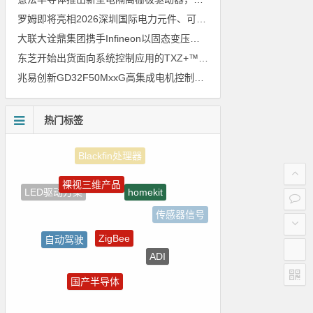
罗姆即将亮相2026深圳国际电力元件、可再生能源管理展览会暨研讨会
大联大诠鼎集团携手Infineon以固态变压器重构配电效率新标杆
东芝开始出货面向系统控制应用的TXZ+™族入门级M4V组（搭载Arm Cortex‑M4内核的标准微控制器）工程样品
兆易创新GD32F50MxxG高集成电机控制MCU发布，赋能人形机器人关节驱动革新
热门标签
裸视三维产品
homekit
LED驱动方案
传感器信号
ZigBee
自动驾驶
ADI
5G
国产半导体
测试
强国之列