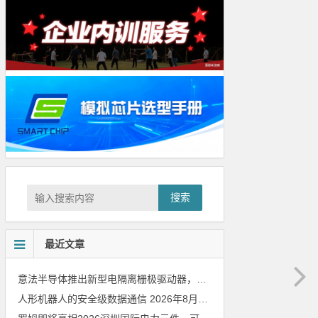
搜索
最近文章
意法半导体推出新型电隔离栅极驱动器，借助先进隔离技术简化电源设计
人形机器人的安全级数据通信
2026年8月8日