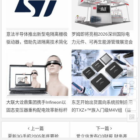
意法半导体推出新型电隔离栅极
罗姆即将亮相2026深圳国际电
驱动器，借助先进隔离技术简化
力元件、可再生能源管理展览会
电源设计
暨研讨会
大联大诠鼎集团携手Infineon以
东芝开始出货面向系统控制应用
固态变压器重构配电效率新标杆
的TXZ+™族入门级M4V组（搭
载Arm Cortex‑M4内核的标准微
控制器）工程样品
上一篇
下一篇
夏新3G手机2005年底要抢下10％市占率
爱立信发布Q3财报 财务表现持续良好