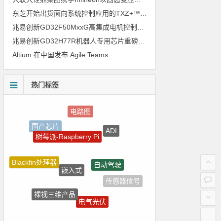
东芝开始出货面向系统控制应用的TXZ+™族入门级M4V组（搭载Arm Cortex‑M4内核的标准微控制器）工程样品
兆易创新GD32F50MxxG高集成电机控制MCU发布，赋能人形机器人关节驱动革新
兆易创新GD32H77R机器人专用芯片重磅亮相，精准赋能伺服驱动与关节控制
Altium 在中国发布 Agile Teams
热门标签
电路图
国产芯片
ADI
树莓派-Raspberry Pi
自动驾驶
Blackfin处理器
嵌入式
传感器信号
裸视三维产品
电气光伏