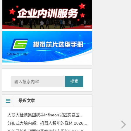
搜索
最近文章
大联大诠鼎集团携手Infineon以固态变压器重构配电效率新标杆
202
分布式大脑内部：机器人智能的载体
2026年8月6日