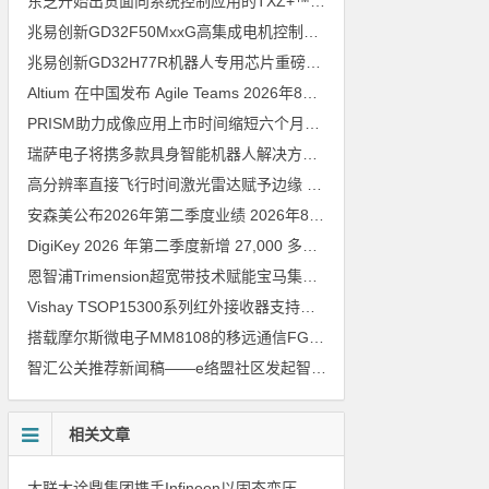
东芝开始出货面向系统控制应用的TXZ+™族入门级M4V组（搭载Arm Cortex‑M4内核的标准微控制器）工程样品
兆易创新GD32F50MxxG高集成电机控制MCU发布，赋能人形机器人关节驱动革新
兆易创新GD32H77R机器人专用芯片重磅亮相，精准赋能伺服驱动与关节控制
Altium 在中国发布 Agile Teams
2026年8月6日
PRISM助力成像应用上市时间缩短六个月，实战指南一文解读
202
瑞萨电子将携多款具身智能机器人解决方案，首次亮相2026中国具身智能机器人产业大会
高分辨率直接飞行时间激光雷达赋予边缘 AI 空间感知能力
2026年8
安森美公布2026年第二季度业绩
2026年8月6日
DigiKey 2026 年第二季度新增 27,000 多种现货零件和 104 家供应商
恩智浦Trimension超宽带技术赋能宝马集团Digital Key Plus及生命体存在检测功能
Vishay TSOP15300系列红外接收器支持所有主流遥控代码
2026年
搭载摩尔斯微电子MM8108的移远通信FGH200M Wi-Fi HaLow模组 现已通过四项国际认证 可投入量产
智汇公关推荐新闻稿——e络盟社区发起智能家居与医疗设计挑战赛
相关文章
大联大诠鼎集团携手Infineon以固态变压器重构配电效率新标杆