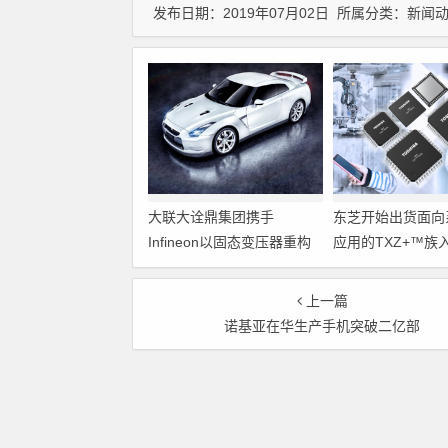
发布日期：2019年07月02日 所属分类：
新闻
大联大诠鼎集团携手
东芝开始出货面向
Infineon以固态变压器重构
应用的TXZ+™族
配电效率新标杆
M4V组（搭载Arm
Cortex‑M4内核
上一篇
制器）工程样品
诺基亚在华生产手机突破二亿部