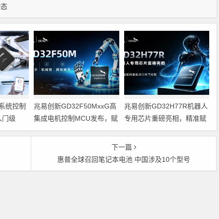
动态
系统控制
兆易创新GD32F50MxxG高
兆易创新GD32H77R机器人
入门级
集成电机控制MCU发布，赋
专用芯片重磅亮相，精准赋
能人形机器人关节驱动革新
能伺服驱动与关节控制
的标准微控
下一篇
惠普全球召回笔记本电池 中国涉及10个型号