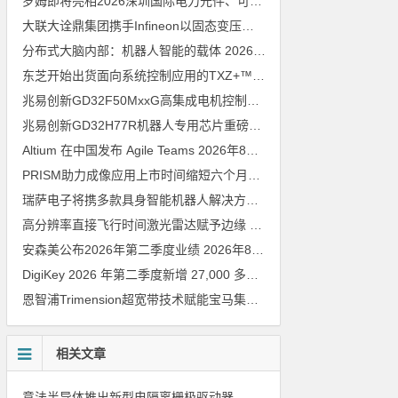
罗姆即将亮相2026深圳国际电力元件、可再生能源管理展览会暨研讨会
大联大诠鼎集团携手Infineon以固态变压器重构配电效率新标杆
202
分布式大脑内部：机器人智能的载体
2026年8月6日
东芝开始出货面向系统控制应用的TXZ+™族入门级M4V组（搭载Arm Cortex‑M4内核的标准微控制器）工程样品
兆易创新GD32F50MxxG高集成电机控制MCU发布，赋能人形机器人关节驱动革新
兆易创新GD32H77R机器人专用芯片重磅亮相，精准赋能伺服驱动与关节控制
Altium 在中国发布 Agile Teams
2026年8月6日
PRISM助力成像应用上市时间缩短六个月，实战指南一文解读
202
瑞萨电子将携多款具身智能机器人解决方案，首次亮相2026中国具身智能机器人产业大会
高分辨率直接飞行时间激光雷达赋予边缘 AI 空间感知能力
2026年8
安森美公布2026年第二季度业绩
2026年8月6日
DigiKey 2026 年第二季度新增 27,000 多种现货零件和 104 家供应商
恩智浦Trimension超宽带技术赋能宝马集团Digital Key Plus及生命体存在检测功能
相关文章
意法半导体推出新型电隔离栅极驱动器，借助先进隔离技术简化电源设计