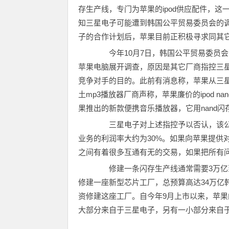
存生产线，专门为苹果的ipod供应配件，这
知三星电子可能遭到韩国公平贸易委员会的
子的合作计划后，苹果目前正积极寻求同其
今年10月7日，韩国公平贸易委员会
苹果电脑展开调查，原因是其它厂商指控三
竞争对手的目的。此前有消息称，苹果从三星
土mp3播放器厂商声称，苹果廉价的ipod na
果推出的新款便携音乐播放器，它用nand
三星电子对上述指控予以否认，该公司投资
业务的利润率大约为30%。如果向苹果提供
之间有着很多互通有无的交易，如果把所有
修建一条闪存生产线通常需要3万亿到
修建一座新型芯片工厂，总预算高达34万亿
资修建这座工厂。自今年9月上市以来，苹果的ipo
大部分来自于三星电子，另有一小部分来自