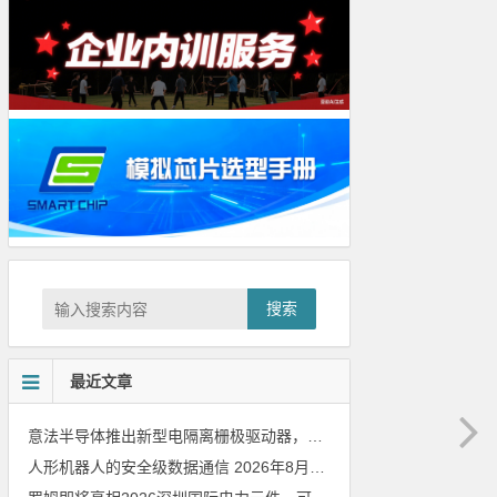
搜索
最近文章
意法半导体推出新型电隔离栅极驱动器，借助先进隔离技术简化电源设计
人形机器人的安全级数据通信
2026年8月8日