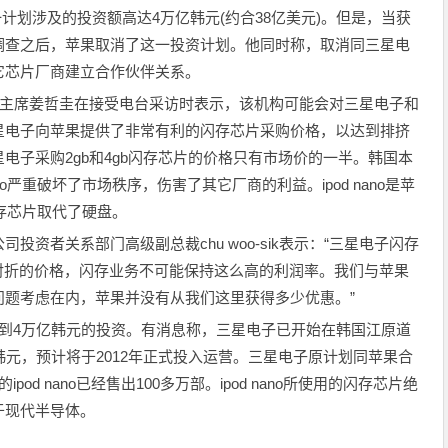
一计划涉及的投资额高达4万亿韩元(约合38亿美元)。但是，当获
调查之后，苹果取消了这一投资计划。他同时称，取消同三星电
它芯片厂商建立合作伙伴关系。
主席姜哲圭在接受电台采访时表示，该机构可能会对三星电子和
星电子向苹果提供了非常有利的闪存芯片采购价格，以达到排挤
电子采购2gb和4gb闪存芯片的价格只有市场价的一半。韩国本
no严重破坏了市场秩序，伤害了其它厂商的利益。ipod nano是苹
闪存芯片取代了硬盘。
者关系部门高级副总裁chu woo-sik表示：“三星电子闪存
对折的价格，闪存业务不可能保持这么高的利润率。我们与苹果
问题考虑在内，苹果并没有从我们这里获得多少优惠。”
4万亿韩元的投资。有消息称，三星电子已开始在韩国江原道
韩元，预计将于2012年正式投入运营。三星电子原计划同苹果合
d nano已经售出100多万部。ipod nano所使用的闪存芯片绝
于现代半导体。