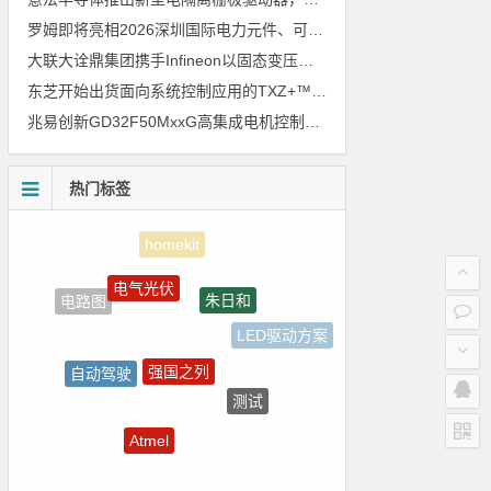
罗姆即将亮相2026深圳国际电力元件、可再生能源管理展览会暨研讨会
大联大诠鼎集团携手Infineon以固态变压器重构配电效率新标杆
东芝开始出货面向系统控制应用的TXZ+™族入门级M4V组（搭载Arm Cortex‑M4内核的标准微控制器）工程样品
兆易创新GD32F50MxxG高集成电机控制MCU发布，赋能人形机器人关节驱动革新
热门标签
电气光伏
朱日和
电路图
LED驱动方案
强国之列
自动驾驶
测试
电源管理
Atmel
传感器信号
Blackfin处理器