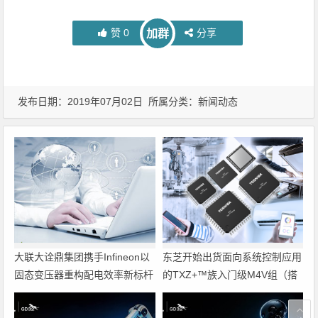
赞
0
分享
加群
发布日期：2019年07月02日 所属分类：
新闻动态
大联大诠鼎集团携手Infineon以
东芝开始出货面向系统控制应用
固态变压器重构配电效率新标杆
的TXZ+™族入门级M4V组（搭
载Arm Cortex‑M4内核的标准微
控制器）工程样品