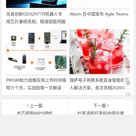
兆易创新GD32H77R机器人专
Altium 在中国发布 Agile Teams
用芯片重磅亮相，精准赋能伺服
驱动与关节控制
PRISM助力成像应用上市时间缩
瑞萨电子将携多款具身智能机器
短六个月，实战指南一文解读
人解决方案，首次亮相2026中
国具身智能机器人产业大会
上一篇
下一篇
龙芯将购MIPS授权
杜家滨卸任思科中国总裁
文章导航
Copyright © 2026 电子通 版权所有. 备案号：
京ICP备