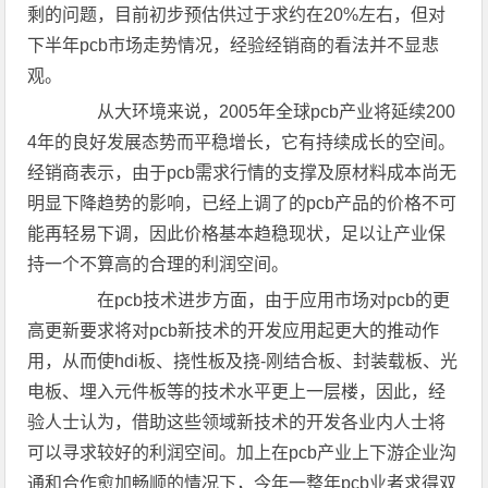
剩的问题，目前初步预估供过于求约在20%左右，但对
下半年pcb市场走势情况，经验经销商的看法并不显悲
观。
从大环境来说，2005年全球pcb产业将延续200
4年的良好发展态势而平稳增长，它有持续成长的空间。
经销商表示，由于pcb需求行情的支撑及原材料成本尚无
明显下降趋势的影响，已经上调了的pcb产品的价格不可
能再轻易下调，因此价格基本趋稳现状，足以让产业保
持一个不算高的合理的利润空间。
在pcb技术进步方面，由于应用市场对pcb的更
高更新要求将对pcb新技术的开发应用起更大的推动作
用，从而使hdi板、挠性板及挠-刚结合板、封装载板、光
电板、埋入元件板等的技术水平更上一层楼，因此，经
验人士认为，借助这些领域新技术的开发各业内人士将
可以寻求较好的利润空间。加上在pcb产业上下游企业沟
通和合作愈加畅顺的情况下，今年一整年pcb业者求得双