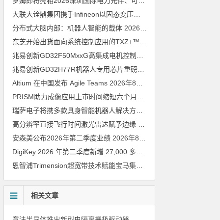
罗姆即将亮相2026深圳国际电力元件、可再生能源管理展览会暨研讨会
大联大诠鼎集团携手Infineon以固态变压器重构配电效率新标杆
202
分布式大脑内部：机器人智能的载体
2026年8月6日
东芝开始出货面向系统控制应用的TXZ+™族入门级M4V组（搭载Arm Cortex‑M4内核的标准微控制器）工程样品
兆易创新GD32F50MxxG高集成电机控制MCU发布，赋能人形机器人关节驱动革新
兆易创新GD32H77R机器人专用芯片重磅亮相，精准赋能伺服驱动与关节控制
Altium 在中国发布 Agile Teams
2026年8月6日
PRISM助力成像应用上市时间缩短六个月，实战指南一文解读
202
瑞萨电子将携多款具身智能机器人解决方案，首次亮相2026中国具身智能机器人产业大会
高分辨率直接飞行时间激光雷达赋予边缘 AI 空间感知能力
2026年8
安森美公布2026年第二季度业绩
2026年8月6日
DigiKey 2026 年第二季度新增 27,000 多种现货零件和 104 家供应商
恩智浦Trimension超宽带技术赋能宝马集团Digital Key Plus及生命体存在检测功能
相关文章
意法半导体推出新型电隔离栅极驱动器，借助先进隔离技术简化电源设计