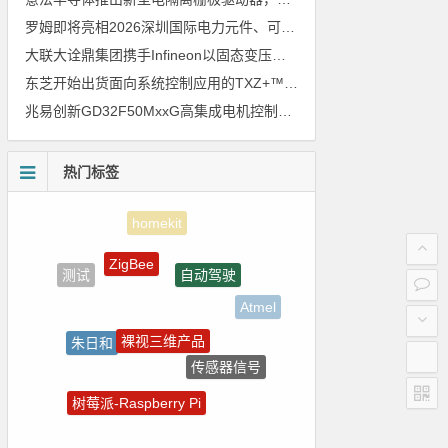
罗姆即将亮相2026深圳国际电力元件、可再生能源管理展览会暨研讨会
大联大诠鼎集团携手Infineon以固态变压器重构配电效率新标杆
东芝开始出货面向系统控制应用的TXZ+™族入门级M4V组（搭载Arm Cortex‑M4内核的标准微控制器）工程样品
兆易创新GD32F50MxxG高集成电机控制MCU发布，赋能人形机器人关节驱动革新
热门标签
ZigBee
自动驾驶
测试
Atmel
裸视三维产品
朱日和
传感器信号
LED驱动方案
树莓派-Raspberry Pi
电气光伏
电源管理