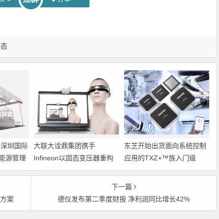
动态
6深圳国际
大联大诠鼎集团携手
东芝开始出货面向系统控制
能源管理
Infineon以固态变压器重构
应用的TXZ+™族入门级
配电效率新标杆
M4V组（搭载Arm
Cortex‑M4内核的标准微控
下一篇
制器）工程样品
片方案
德仪发布第二季度财报 净利润同比增长42%