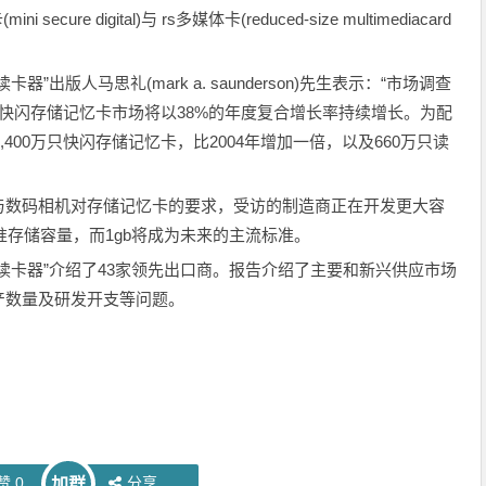
ure digital)与 rs多媒体卡(reduced-size multimediacard
出版人马思礼(mark a. saunderson)先生表示：“市场调查
8年，快闪存储记忆卡市场将以38%的年度复合增长率持续增长。为配
,400万只快闪存储记忆卡，比2004年增加一倍，以及660万只读
与数码相机对存储记忆卡的要求，受访的制造商正在开发更大容
标准存储容量，而1gb将成为未来的主流标准。
读卡器”介绍了43家领先出口商。报告介绍了主要和新兴供应市场
产数量及研发开支等问题。
赞
0
分享
加群