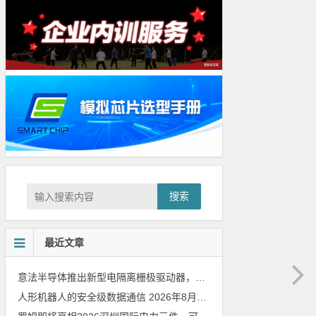
搜索
最近文章
意法半导体推出新型电隔离栅极驱动器，借助先进隔离技术简化电源设计
人形机器人的安全级数据通信
2026年8月8日