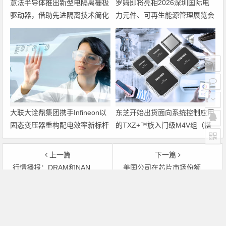
意法半导体推出新型电隔离栅极
罗姆即将亮相2026深圳国际电
驱动器，借助先进隔离技术简化
力元件、可再生能源管理展览会
电源设计
暨研讨会
大联大诠鼎集团携手Infineon以
东芝开始出货面向系统控制应用
固态变压器重构配电效率新标杆
的TXZ+™族入门级M4V组（搭
载Arm Cortex‑M4内核的标准微
控制器）工程样品
上一篇
下一篇
行情播报：DRAM和NAND齐开涨
美国公司在芯片市场份额减少，亚太公司迅速增长
文章导航
Copyright © 2026 电子通 版权所有. 备案号：
京ICP备
17050710号-3