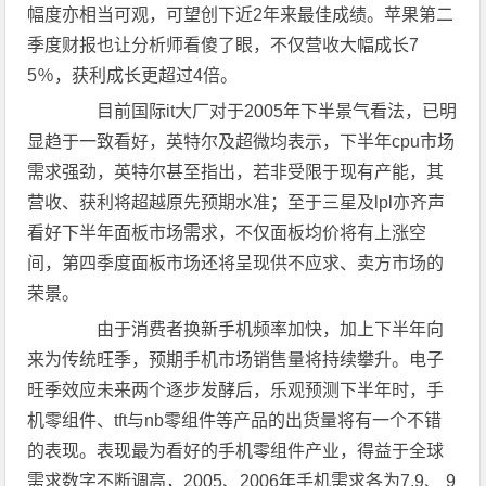
幅度亦相当可观，可望创下近2年来最佳成绩。苹果第二
季度财报也让分析师看傻了眼，不仅营收大幅成长7
5％，获利成长更超过4倍。
目前国际it大厂对于2005年下半景气看法，已明
显趋于一致看好，英特尔及超微均表示，下半年cpu市场
需求强劲，英特尔甚至指出，若非受限于现有产能，其
营收、获利将超越原先预期水准；至于三星及lpl亦齐声
看好下半年面板市场需求，不仅面板均价将有上涨空
间，第四季度面板市场还将呈现供不应求、卖方市场的
荣景。
由于消费者换新手机频率加快，加上下半年向
来为传统旺季，预期手机市场销售量将持续攀升。电子
旺季效应未来两个逐步发酵后，乐观预测下半年时，手
机零组件、tft与nb零组件等产品的出货量将有一个不错
的表现。表现最为看好的手机零组件产业，得益于全球
需求数字不断调高，2005、2006年手机需求各为7.9、 9