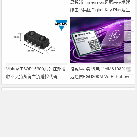
恩智浦Trimension超宽带技术赋
供应商
能宝马集团Digital Key Plus及生
命体存在检测功能
Vishay TSOP15300系列红外接
搭载摩尔斯微电子MM8108的移
收器支持所有主流遥控代码
远通信FGH200M Wi-Fi HaLow
模组 现已通过四项国际认证 可
投入量产
上一篇
下一篇
AMD起诉英特尔 x86世界中有俩总比一个好
MP3向多功能扩展，半导体供应商竞争升级
文章导航
Copyright © 2026 电子通 版权所有. 备案号：
京ICP备
17050710号-3