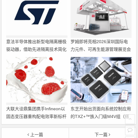
意法半导体推出新型电隔离栅极
罗姆即将亮相2026深圳国际电
驱动器，借助先进隔离技术简化
力元件、可再生能源管理展览会
电源设计
暨研讨会
大联大诠鼎集团携手Infineon以
东芝开始出货面向系统控制应用
固态变压器重构配电效率新标杆
的TXZ+™族入门级M4V组（搭
载Arm Cortex‑M4内核的标准微
控制器）工程样品
上一篇
下一篇