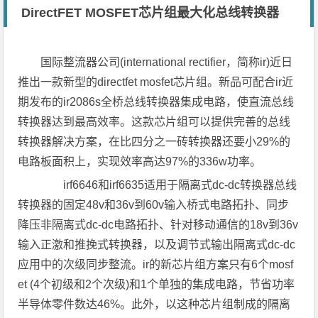
DirectFET MOSFET芯片组最大化总线转换器
国际整流器公司(international rectifier，简称ir)近日
推出一款新型的directfet mosfet芯片组。新品可配合ir近
期发布的ir2086s全桥总线转换器集成电路，使直流总线
转换器达到最高效率。这款芯片组可以提供完善的总线
转换器解决方案，在比四分之一砖转换器还要小29%的
电路板面积上，实现效率高达97%的336w功率。
irf6646和irf6635适用于隔离式dc-dc转换器总线
转换器的固定48v和36v到60v输入桥式电路拓扑、同步
降压非隔离式dc-dc电路拓扑、针对移动通信的18v到36v
输入正激和推挽式转换器，以及调节式输出隔离式dc-dc
应用中的次级同步整流。ir的新芯片组方案只有6个mosf
et (4个初级和2个次级)和1个单独的集成电路，节省功率
半导体零件数达46%。此外，以这种芯片组制成的隔离