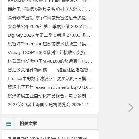
PRISM助力成像应用上市时间缩短六个月，实战指南一文解读
202
瑞萨电子将携多款具身智能机器人解决方案，首次亮相2026中国具身智能机器人产业大会
高分辨率直接飞行时间激光雷达赋予边缘 AI 空间感知能力
2026年8
安森美公布2026年第二季度业绩
2026年8月6日
DigiKey 2026 年第二季度新增 27,000 多种现货零件和 104 家供应商
恩智浦Trimension超宽带技术赋能宝马集团Digital Key Plus及生命体存在检测功能
Vishay TSOP15300系列红外接收器支持所有主流遥控代码
2026年
搭载摩尔斯微电子MM8108的移远通信FGH200M Wi-Fi HaLow模组 现已通过四项国际认证 可投入量产
智汇公关推荐新闻稿——e络盟社区发起智能家居与医疗设计挑战赛
LTspice中的数字滤波器：更灵活的FIR模型
2026年8月3日
贸泽电子开售Texas Instruments bq79716b-Q1汽车级16节电池监测器，可精确估算电动汽车续航里程
贸泽扩展工业自动化产品组合，与更多制造商合作以支持新一代系统
2027第29届上海国际电机博览会
2026年7月30日
相关文章
兆易创新GD32H77R机器人专用芯片重磅亮相，精准赋能伺服驱动与关节控制