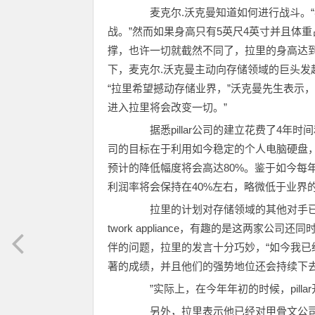
麦克尔.沃克曼知道如何进行战斗。“我
战。”然而如果身高只有5英尺4英寸并且体
撑，也许一切就截然不同了，拉里的身高达到
下，麦克尔.沃克曼主动向存储领域的巨头发起
“拉里希望撼动存储业界，”沃克曼先生表示
进入拉里将会改变一切。”
据悉pillar公司的建立花费了4年时
司的目标在于利用如今稳定的个人电脑硬盘
预计的降低幅度将会高达80%。鉴于如今每
利润率将会保持在40%左右，略微低于业界
拉里的计划对存储领域的其他对手已经构
twork appliance，有趣的是这两家
伴的问题，拉里的发言十分巧妙，“如今我已经
著的成绩，并且他们的强势地位还会持续下
”实际上，在今年年初的时候，pilla
另外，拉里表示他已经对甲骨文公司天