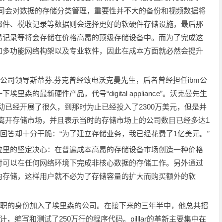
公司会对数据的存储分类管理，重要性并不大的备份和视频数据将
邮件、税收记录等数据则会选择更好的软硬件存储设施，最后那
易记录等将会存储在价格高昂的顶级存储设备中。而为了完成这
和多功能网络构架以及专业软件，因此在成本方面就必然会提升
公司领导斯蒂芬.芬克曾经致电沃克曼先生，后者曾经担任ibm公
的最新硬件产品，代号“digital appliance”。沃克曼先生
动已经开展了很久，到那时为止已经投入了2300万美元，但是并
离开存储市场，并且表示当时的存储市场上的公司数目已经多达1
的回答却十分干脆：“为了建立存储业务，我已经花费了1亿美元。”
里的坚定决心：在普遍成本高昂的存储设备市场创造一种价格
时可以在任何网络环境下完成非核心数据的存储工作。另外通过
的存储，这样用户就不必为了存储容量的扩大而购买额外的软
全职的身份加入了埃里森的公司。在接下来的三年半中，他总共招
，编写和测试了250万行的程序代码。pilllar的革新主要集中在