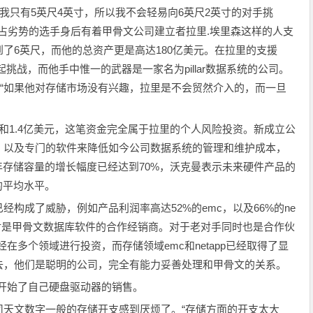
只有5英尺4英寸，所以我不会轻易向6英尺2英寸的对手挑
重占劣势的选手身后有着甲骨文公司建立者拉里.埃里森这样的人支
了6英尺，而他的总资产更是高达180亿美元。在拉里的支援
挑战，而他手中惟一的武器是一家名为pillar数据系统的公司。
，“如果他对存储市场没有兴趣，拉里是不会贸然介入的，而一旦
间和1.4亿美元，这笔资金完全属于拉里的个人风险投资。新成立公
，以及专门的软件来降低如今公司数据系统的管理和维护成本，
年存储容量的增长幅度已经达到70%，沃克曼表示未来硬件产品的
的平均水平。
成了威胁，例如产品利润率高达52%的emc，以及66%的ne
公司还同时是甲骨文数据库软件的合作经销商。对于老对手同时也是合作伙
在多个领域进行投资，而存储领域emc和netapp已经取得了显
去，他们是聪明的公司，完全有能力妥善处理和甲骨文的关系。
r开始了自己硬盘驱动器的销售。
文数字一般的存储开支感到厌烦了。“存储方面的开支太大