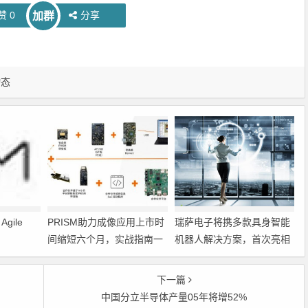
赞
0
分享
加群
动态
gile
PRISM助力成像应用上市时
瑞萨电子将携多款具身智能
间缩短六个月，实战指南一
机器人解决方案，首次亮相
文解读
2026中国具身智能机器人产
业大会
下一篇
中国分立半导体产量05年将增52%