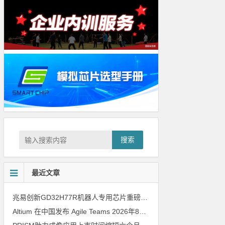
搜索
最近文章
兆易创新GD32H77R机器人专用芯片重磅亮相，精准赋能伺服驱动与关节控制
Altium 在中国发布 Agile Teams
2026年8月6日