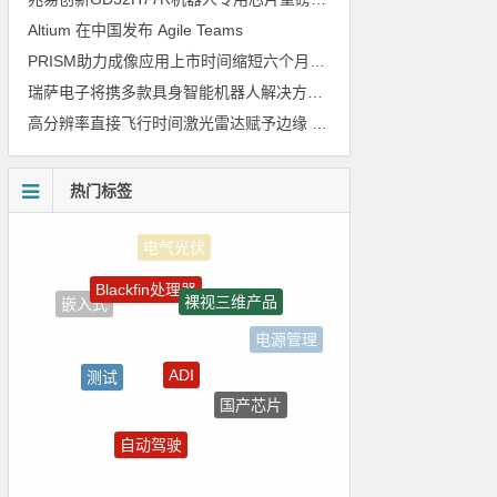
Altium 在中国发布 Agile Teams
PRISM助力成像应用上市时间缩短六个月，实战指南一文解读
瑞萨电子将携多款具身智能机器人解决方案，首次亮相2026中国具身智能机器人产业大会
高分辨率直接飞行时间激光雷达赋予边缘 AI 空间感知能力
热门标签
Blackfin处理器
裸视三维产品
嵌入式
电源管理
ADI
测试
国产芯片
朱日和
自动驾驶
LED驱动方案
Atmel