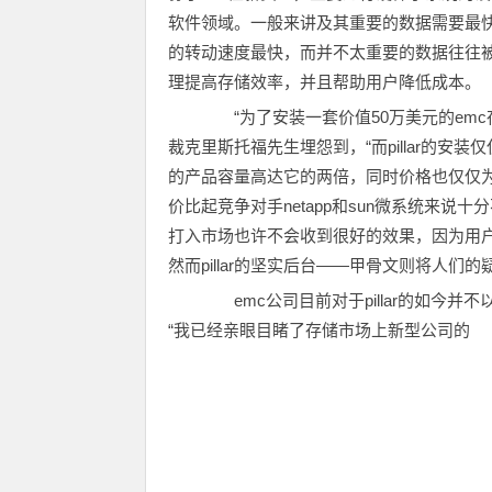
软件领域。一般来讲及其重要的数据需要最
的转动速度最快，而并不太重要的数据往往被存
理提高存储效率，并且帮助用户降低成本。
“为了安装一套价值50万美元的emc
裁克里斯托福先生埋怨到，“而pillar的安装仅
的产品容量高达它的两倍，同时价格也仅仅为1
价比起竞争对手netapp和sun微系统来
打入市场也许不会收到很好的效果，因为用
然而pillar的坚实后台——甲骨文则将人们
emc公司目前对于pillar的如今并
“我已经亲眼目睹了存储市场上新型公司的