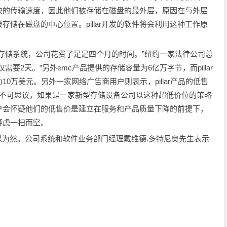
快的传输速度，因此他们被存储在磁盘的最外层，原因在与外层
储在磁盘的中心位置。pillar开发的软件将会利用这种工作原
存储系统，公司花费了足足四个月的时间。”纽约一家法律公司总
仅需要2天。”另外emc产品提供的存储容量为6亿万字节，而pillar
0万美元。另外一家网络广告商用户则表示，pillar产品的低售
说十分不可思议，如果是一家新型存储设备公司以这种超低价位的策略
户会怀疑他们的低售价是建立在服务和产品质量下降的前提下，
的疑虑一扫而空。
不以为然。公司系统和软件业务部门经理戴维德.多特尼奥先生表示