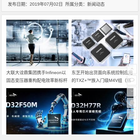
发布日期：2019年07月02日 所属分类：
新闻动态
大联大诠鼎集团携手Infineon以
东芝开始出货面向系统控制应用
固态变压器重构配电效率新标杆
的TXZ+™族入门级M4V组（搭
载Arm Cortex‑M4内核的标准微
控制器）工程样品