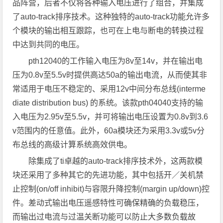
品阵营，后者不仅将各种输入电压进行了组合，并集成
了auto-track排序技术。这种独特的auto-track功能允许多
个模块的输出相互跟踪，也可在上电与断电的转换过程
中达到共同的电压。
pth12040的工作输入电压为8v至14v，并在输出电
压为0.8v至5.5v时提供高达50a的输出电流，从而使其非
常适用于电压不稳定的、采用12v中间分布总线(interme
diate distribution bus) 的系统。该款pth04040支持的输
入电压为2.95v至5.5v，并可将输出电压设置为0.8v到3.6
v范围内的任意值。此外，60a模块还为采用3.3v或5v分
布总线的高级计算系统高效供电。
除集成了ti卓越的auto-track排序技术外，这两款模
块还采用了多种其它的先进功能，其中包括开／关机禁
止控制(on/off inhibit)与容限升降控制(margin up/down)控
件。差动式输出电压遥感特性可确保精确的负载稳压，
而输出过电流与过温关断功能可以防止大多数负载故