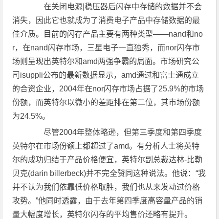
在关闭电源|稳压器后闪存中存储的数据并不会
消失，因此它也就成为了消费电子产品中存储数据的最
佳介质。目前的闪存产品主要有两种类型——nand和no
r，在nand闪存市场，三星电子一直独秀，而nor闪存市
场则呈现出英特尔和amd两强争霸的局面。市场研究公
司isuppli公布的最新数据显示，amd通过和富士通成立
的合资企业，2004年在nor闪存市场占据了25.9%的市场
份额，而英特尔以微小的差距排在第二位，其市场份额
为24.5%。
尽管2004年整体略逊，但第三季度和第四季度
英特尔在市场份额上都超过了amd。有分析人士将英特
尔的成功归结于产品价格便宜，英特尔副总裁达林-比勒
贝克(darin billerbeck)并不完全赞同这种说法。他说：“我
并不认为我们依靠低价格取胜，我们也从来发动过价格
攻势。”他同时透露，由于去年第四季度高容量产品的销
量大幅度增长，英特尔闪存的平均售价还略有提升。