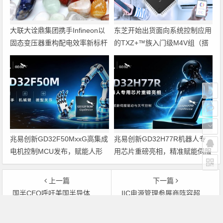
大联大诠鼎集团携手Infineon以
东芝开始出货面向系统控制应用
固态变压器重构配电效率新标杆
的TXZ+™族入门级M4V组（搭
载Arm Cortex‑M4内核的标准微
控制器）工程样品
兆易创新GD32F50MxxG高集成
兆易创新GD32H77R机器人专
电机控制MCU发布，赋能人形
用芯片重磅亮相，精准赋能伺服
机器人关节驱动革新
驱动与关节控制
上一篇
下一篇
国半CEO呼吁美国半导体业超越摩尔定律，重视中国
IIC电源管理参展商阵容超级豪华
文章导航