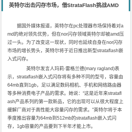
英特尔出击闪存市场，借StrataFlash挑战AMD
据国外媒体报道，英特尔在pc处理器市场保持着对a
md的绝对领先优势，但在nor闪存领域英特尔却被amd压
过一头。为了改变这一现状，同时也延续自身在nor闪存
市场的增长势头，英特尔将于近日推出新型strataflash嵌
入式闪存。
英特尔发言人玛莉-雷格兰德(mary ragland)表
示，strataflash嵌入式闪存将有多种不同的型号，容量由
64mb直到1gb，足以满足数码相机、手机和网络路由器
等多种消费电子产品的需求。她说：“这是近年来stratafl
ash产品系列的第一款新品，它的出现可以从很大程度上
缓解厂商对于高性能大容量闪存的需求。”英特尔将于本
季度推出容量为64mb到512mb的strataflash嵌入式闪
存，1gb容量的产品要到下半年才能上市。