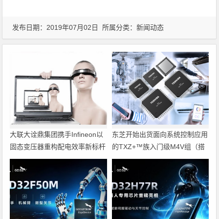
发布日期：2019年07月02日 所属分类：
新闻动态
大联大诠鼎集团携手Infineon以
东芝开始出货面向系统控制应用
固态变压器重构配电效率新标杆
的TXZ+™族入门级M4V组（搭
载Arm Cortex‑M4内核的标准微
控制器）工程样品