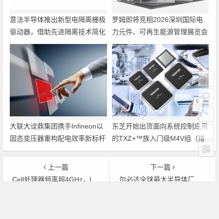
意法半导体推出新型电隔离栅极
罗姆即将亮相2026深圳国际电
驱动器，借助先进隔离技术简化
力元件、可再生能源管理展览会
电源设计
暨研讨会
大联大诠鼎集团携手Infineon以
东芝开始出货面向系统控制应用
固态变压器重构配电效率新标杆
的TXZ+™族入门级M4V组（搭
载Arm Cortex‑M4内核的标准微
控制器）工程样品
上一篇
下一篇
Cell处理器频率超4GHz，IBM提供设计服务
尔必达全球最大半导体厂今年12月量产
文章导航
Copyright © 2026 电子通 版权所有. 备案号：
京ICP备