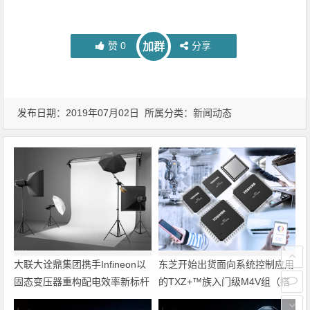
赞
0
分享
加群
发布日期：2019年07月02日 所属分类：
新闻动态
大联大诠鼎集团携手Infineon以
东芝开始出货面向系统控制应用
固态变压器重构配电效率新标杆
的TXZ+™族入门级M4V组（搭
载Arm Cortex‑M4内核的标准微