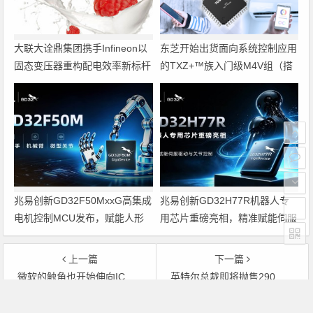
大联大诠鼎集团携手Infineon以
东芝开始出货面向系统控制应用
固态变压器重构配电效率新标杆
的TXZ+™族入门级M4V组（搭
载Arm Cortex‑M4内核的标准微
控制器）工程样品
兆易创新GD32F50MxxG高集成
兆易创新GD32H77R机器人专
电机控制MCU发布，赋能人形
用芯片重磅亮相，精准赋能伺服
机器人关节驱动革新
驱动与关节控制
上一篇
下一篇
微软的触角也开始伸向IC设备产业
英特尔总裁即将抛售290万公司股
文章导航