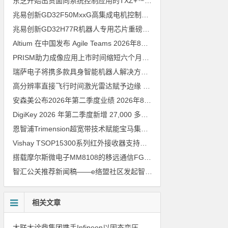
东芝开始出货面向系统控制应用的TXZ+™族入门级M4V组（搭载Arm Cortex‑M4内核的标准微控制器）工程样品
兆易创新GD32F50MxxG高集成电机控制MCU发布，赋能人形机器人关节驱动革新
兆易创新GD32H77R机器人专用芯片重磅亮相，精准赋能伺服驱动与关节控制
Altium 在中国发布 Agile Teams
2026年8月6日
PRISM助力成像应用上市时间缩短六个月，实战指南一文解读
202
瑞萨电子将携多款具身智能机器人解决方案，首次亮相2026中国具身智能机器人产业大会
高分辨率直接飞行时间激光雷达赋予边缘 AI 空间感知能力
2026年8
安森美公布2026年第二季度业绩
2026年8月6日
DigiKey 2026 年第二季度新增 27,000 多种现货零件和 104 家供应商
恩智浦Trimension超宽带技术赋能宝马集团Digital Key Plus及生命体存在检测功能
Vishay TSOP15300系列红外接收器支持所有主流遥控代码
2026年
搭载摩尔斯微电子MM8108的移远通信FGH200M Wi-Fi HaLow模组 现已通过四项国际认证 可投入量产
智汇公关推荐新闻稿——e络盟社区发起智能家居与医疗设计挑战赛
相关文章
大联大诠鼎集团携手Infineon以固态变压器重构配电效率新标杆