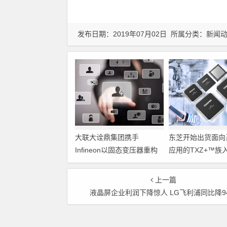
发布日期：2019年07月02日 所属分类：
新闻
大联大诠鼎集团携手
东芝开始出货面向
Infineon以固态变压器重构
应用的TXZ+™族
配电效率新标杆
M4V组（搭载Arm
Cortex‑M4内核
上一篇
制器）工程样品
液晶屏企业利润下降惊人 LG飞利浦同比降9