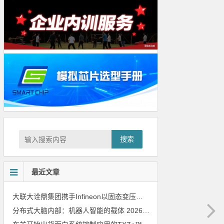
搜索
最近文章
大联大诠鼎集团携手Infineon以固态变压器重构配电效率新标杆
202
分布式大脑内部：机器人智能的载体
2026年8月6日