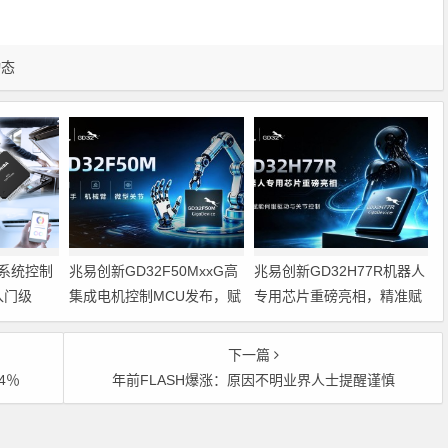
动态
系统控制
兆易创新GD32F50MxxG高
兆易创新GD32H77R机器人
入门级
集成电机控制MCU发布，赋
专用芯片重磅亮相，精准赋
能人形机器人关节驱动革新
能伺服驱动与关节控制
的标准微控
下一篇
4％
年前FLASH爆涨：原因不明业界人士提醒谨慎