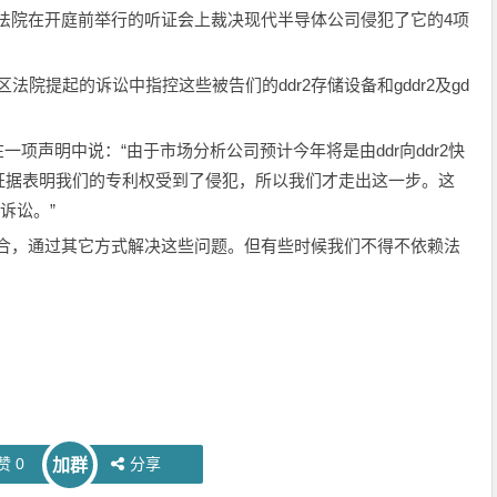
法院在开庭前举行的听证会上裁决现代半导体公司侵犯了它的4项
法院提起的诉讼中指控这些被告们的ddr2存储设备和gddr2及gd
rth在一项声明中说：“由于市场分析公司预计今年将是由ddr向ddr2快
证据表明我们的专利权受到了侵犯，所以我们才走出这一步。这
诉讼。”
，通过其它方式解决这些问题。但有些时候我们不得不依赖法
。
赞
0
分享
加群