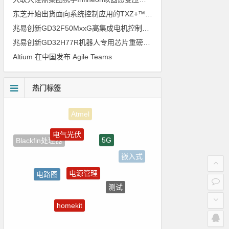
东芝开始出货面向系统控制应用的TXZ+™族入门级M4V组（搭载Arm Cortex‑M4内核的标准微控制器）工程样品
兆易创新GD32F50MxxG高集成电机控制MCU发布，赋能人形机器人关节驱动革新
兆易创新GD32H77R机器人专用芯片重磅亮相，精准赋能伺服驱动与关节控制
Altium 在中国发布 Agile Teams
热门标签
电气光伏
5G
Blackfin处理器
嵌入式
电源管理
电路图
测试
国产半导体
homekit
裸视三维产品
LED驱动方案