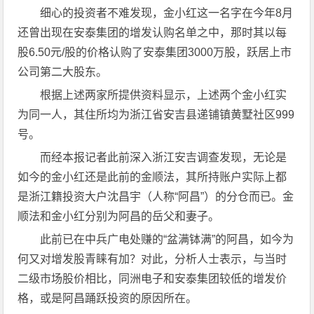
细心的投资者不难发现，金小红这一名字在今年8月
还曾出现在安泰集团的增发认购名单之中，那时其以每
股6.50元/股的价格认购了安泰集团3000万股，跃居上市
公司第二大股东。
根据上述两家所提供资料显示，上述两个金小红实
为同一人，其住所均为浙江省安吉县递铺镇黄墅社区999
号。
而经本报记者此前深入浙江安吉调查发现，无论是
如今的金小红还是此前的金顺法，其所持账户实际上都
是浙江籍投资大户沈昌宇（人称“阿昌”）的分仓而已。金
顺法和金小红分别为阿昌的岳父和妻子。
此前已在中兵广电处赚的“盆满钵满”的阿昌，如今为
何又对增发股青睐有加？对此，分析人士表示，与当时
二级市场股价相比，同洲电子和安泰集团较低的增发价
格，或是阿昌踊跃投资的原因所在。