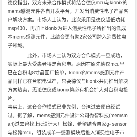
德仪指出，双方未来合作模式将结合德仪mcu与kionix的
mems感测元件各自开发平台，开发出消费性电子产品客
户解决方案。市场人士认为，此次采用是德仪超低功耗
msp430，再加上kionix为进入消费性电子所推出的低成
本mems感测元件，此结合更有助2家公司跨入消费性电
子领域。
此外，市场人士认为双方合作模式一旦成功，
实际上最大受惠者将是台积电。原因在原先德仪mcu早
已在台积电8寸晶圆厂投单，kionix的mems感测元件产
品同样已在台积电试产，只要德仪与kionix共同推出解决
方案热卖，无论德仪或kionix势必有机会扩大对台积电投
片。
事实上，这套合作模式已非先例，台湾过去便曾经试
过。据了解，mems感测元件设计公司微智科技(memsm
art)过去曾找上ic设计大厂松翰，希望结合自家g- sensor
与松翰mcu，组装成单一感测模块后推入消费性电子市