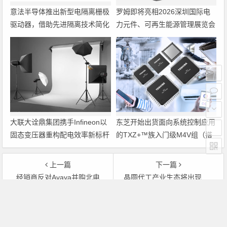
意法半导体推出新型电隔离栅极
罗姆即将亮相2026深圳国际电
驱动器，借助先进隔离技术简化
力元件、可再生能源管理展览会
电源设计
暨研讨会
大联大诠鼎集团携手Infineon以
东芝开始出货面向系统控制应用
固态变压器重构配电效率新标杆
的TXZ+™族入门级M4V组（搭
载Arm Cortex‑M4内核的标准微
控制器）工程样品
上一篇
下一篇
经销商反对Avaya并购北电
晶圆代工产业生态将出现重大改变？
文章导航
Copyright © 2026 电子通 版权所有. 备案号：
京ICP备
17050710号-3