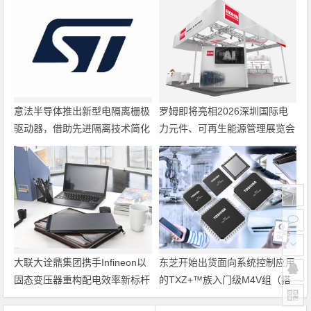
意法半导体推出新型电隔离栅极
罗姆即将亮相2026深圳国际电
驱动器，借助先进隔离技术简化
力元件、可再生能源管理展览会
电源设计
暨研讨会
大联大诠鼎集团携手Infineon以
东芝开始出货面向系统控制应用
固态变压器重构配电效率新标杆
的TXZ+™族入门级M4V组（搭
载Arm Cortex‑M4内核的标准微