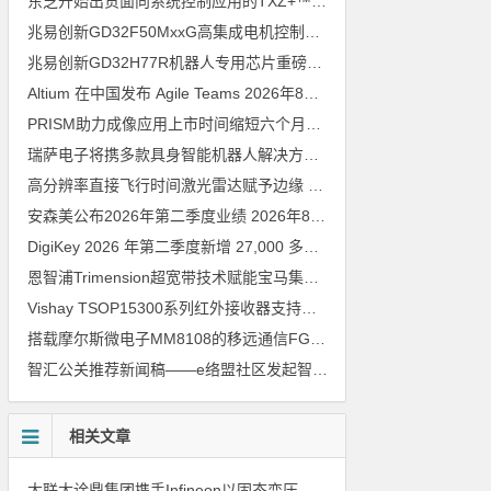
东芝开始出货面向系统控制应用的TXZ+™族入门级M4V组（搭载Arm Cortex‑M4内核的标准微控制器）工程样品
兆易创新GD32F50MxxG高集成电机控制MCU发布，赋能人形机器人关节驱动革新
兆易创新GD32H77R机器人专用芯片重磅亮相，精准赋能伺服驱动与关节控制
Altium 在中国发布 Agile Teams
2026年8月6日
PRISM助力成像应用上市时间缩短六个月，实战指南一文解读
202
瑞萨电子将携多款具身智能机器人解决方案，首次亮相2026中国具身智能机器人产业大会
高分辨率直接飞行时间激光雷达赋予边缘 AI 空间感知能力
2026年8
安森美公布2026年第二季度业绩
2026年8月6日
DigiKey 2026 年第二季度新增 27,000 多种现货零件和 104 家供应商
恩智浦Trimension超宽带技术赋能宝马集团Digital Key Plus及生命体存在检测功能
Vishay TSOP15300系列红外接收器支持所有主流遥控代码
2026年
搭载摩尔斯微电子MM8108的移远通信FGH200M Wi-Fi HaLow模组 现已通过四项国际认证 可投入量产
智汇公关推荐新闻稿——e络盟社区发起智能家居与医疗设计挑战赛
相关文章
大联大诠鼎集团携手Infineon以固态变压器重构配电效率新标杆