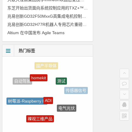
东芝开始出货面向系统控制应用的TXZ+™族入门级M4V组（搭载Arm Cortex‑M4内核的标准微控制器）工程样品
兆易创新GD32F50MxxG高集成电机控制MCU发布，赋能人形机器人关节驱动革新
兆易创新GD32H77R机器人专用芯片重磅亮相，精准赋能伺服驱动与关节控制
Altium 在中国发布 Agile Teams
热门标签
homekit
测试
自动驾驶
传感器信号
ADI
树莓派-Raspberry Pi
电气光伏
Atmel
裸视三维产品
嵌入式
电路图