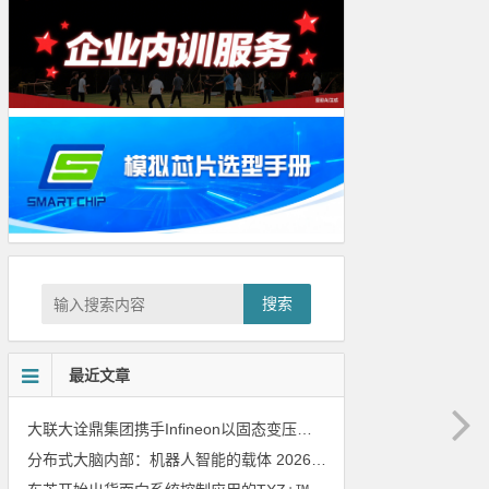
搜索
最近文章
大联大诠鼎集团携手Infineon以固态变压器重构配电效率新标杆
202
分布式大脑内部：机器人智能的载体
2026年8月6日