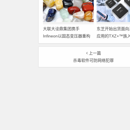
大联大诠鼎集团携手
东芝开始出货面向
Infineon以固态变压器重构
应用的TXZ+™族
配电效率新标杆
M4V组（搭载Arm
Cortex‑M4内核
上一篇
制器）工程样品
杀毒软件可防网络犯罪