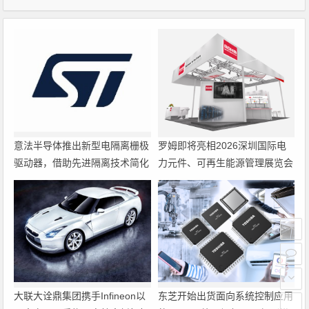
意法半导体推出新型电隔离栅极
罗姆即将亮相2026深圳国际电
驱动器，借助先进隔离技术简化
力元件、可再生能源管理展览会
电源设计
暨研讨会
大联大诠鼎集团携手Infineon以
东芝开始出货面向系统控制应用