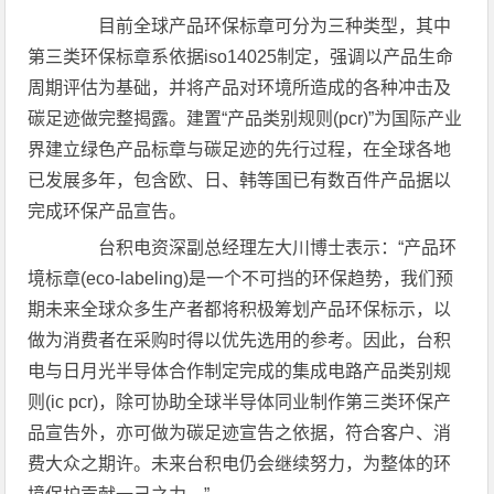
目前全球产品环保标章可分为三种类型，其中
第三类环保标章系依据iso14025制定，强调以产品生命
周期评估为基础，并将产品对环境所造成的各种冲击及
碳足迹做完整揭露。建置“产品类别规则(pcr)”为国际产业
界建立绿色产品标章与碳足迹的先行过程，在全球各地
已发展多年，包含欧、日、韩等国已有数百件产品据以
完成环保产品宣告。
台积电资深副总经理左大川博士表示：“产品环
境标章(eco-labeling)是一个不可挡的环保趋势，我们预
期未来全球众多生产者都将积极筹划产品环保标示，以
做为消费者在采购时得以优先选用的参考。因此，台积
电与日月光半导体合作制定完成的集成电路产品类别规
则(ic pcr)，除可协助全球半导体同业制作第三类环保产
品宣告外，亦可做为碳足迹宣告之依据，符合客户、消
费大众之期许。未来台积电仍会继续努力，为整体的环