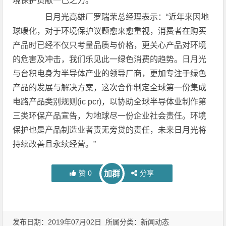
境保护贡献一己之力。”
日月光高雄厂罗瑞荣总经理表示：“近年来因地
球暖化，对于环境保护议题愈来愈重视，消费者在购买
产品时已经不仅只考量品质与价格，更关心产品对环境
的危害及冲击，我们乐见此一绿色消费的趋势。日月光
与台积电身为半导体产业的领导厂商，更加专注于绿色
产品的发展与解决方案，这次合作制定全球第一份集成
电路产品类别规则(ic pcr)，以协助全球半导体业制作第
三类环保产品宣告，为地球尽一份企业社会责任。环境
保护也是产品制造业者责无旁贷的责任，未来日月光将
持续改善且永续经营。”
赞
0
分享
加群
发布日期：2019年07月02日 所属分类：
新闻动态