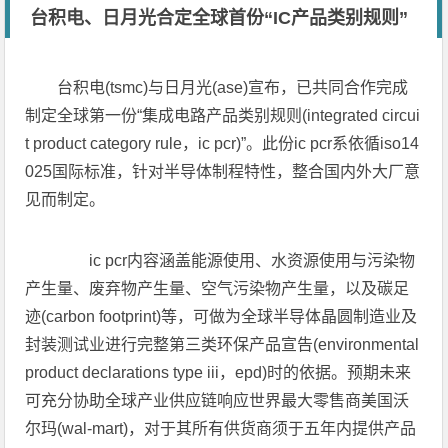
台积电、日月光合定全球首份“IC产品类别规则”
台积电(tsmc)与日月光(ase)宣布，已共同合作完成
制定全球第一份“集成电路产品类别规则(integrated circui
t product category rule，ic pcr)”。此份ic pcr系依循iso14
025国际标准，针对半导体制程特性，整合国内外大厂意
见而制定。
ic pcr内容涵盖能源使用、水资源使用与污染物
产生量、废弃物产生量、空气污染物产生量，以及碳足
迹(carbon footprint)等，可做为全球半导体晶圆制造业及
封装测试业进行完整第三类环保产品宣告(environmental
product declarations type iii，epd)时的依据。预期未来
可充分协助全球产业供应链响应世界最大零售商美国沃
尔玛(wal-mart)，对于其所有供货商须于五年内提供产品