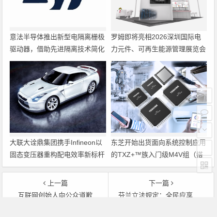
意法半导体推出新型电隔离栅极
罗姆即将亮相2026深圳国际电
驱动器，借助先进隔离技术简化
力元件、可再生能源管理展览会
电源设计
暨研讨会
大联大诠鼎集团携手Infineon以
东芝开始出货面向系统控制应用
固态变压器重构配电效率新标杆
的TXZ+™族入门级M4V组（搭
载Arm Cortex‑M4内核的标准微
控制器）工程样品
上一篇
下一篇
互联网创始人向公众道歉
芬兰立法规定：全民应享有宽带上网权