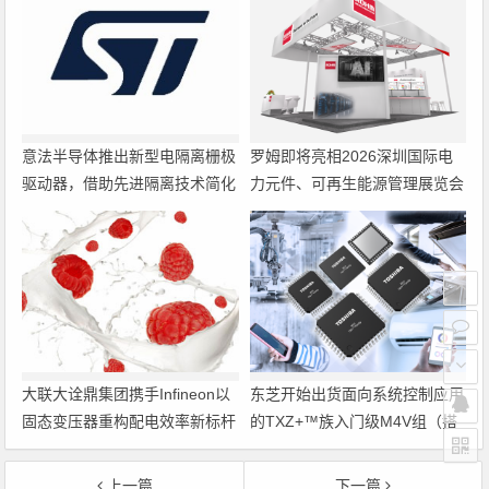
意法半导体推出新型电隔离栅极
罗姆即将亮相2026深圳国际电
驱动器，借助先进隔离技术简化
力元件、可再生能源管理展览会
电源设计
暨研讨会
大联大诠鼎集团携手Infineon以
东芝开始出货面向系统控制应用
固态变压器重构配电效率新标杆
的TXZ+™族入门级M4V组（搭
载Arm Cortex‑M4内核的标准微
控制器）工程样品
上一篇
下一篇