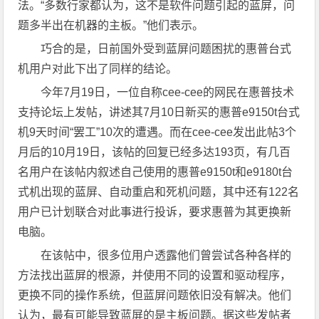
法。“多数行家都认为，这不是软件问题引起的蓝屏，问
题多半出在机器的主板。”他们表示。
巧合的是，日前国外受到蓝屏问题困扰的惠普台式
机用户对此下出了同样的结论。
今年7月19日，一位自称cee-cee的网民在惠普技术
支持论坛上发帖，讲述其7月10日新买的惠普e9150t台式
机9天时间“罢工”10次的遭遇。而在cee-cee发出此帖3个
月后的10月19日，该帖的回复已经多达193页，有几百
名用户在该帖内叙述自己使用的惠普e9150t和e9180t台
式机出现的蓝屏、自动重启和死机问题，其中还有122名
用户已计划联合对此事进行投诉，要求惠普为其更换新
电脑。
在该帖中，很多位用户透露他们曾尝试各种各样的
方法找出蓝屏的根源，并使用不同的设置和驱动程序，
更换不同的操作系统，但蓝屏问题依旧没有解决。他们
认为，最有可能导致蓝屏的是主板问题。据这些发帖者