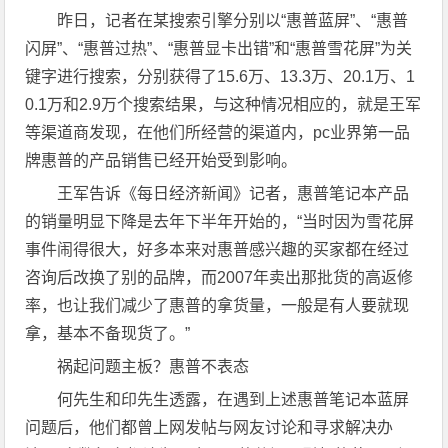
昨日，记者在某搜索引擎分别以“惠普蓝屏”、“惠普
闪屏”、“惠普过热”、“惠普显卡出错”和“惠普雪花屏”为关
键字进行搜索，分别获得了15.6万、13.3万、20.1万、1
0.1万和2.9万个搜索结果，与这种情况相应的，就是王军
等渠道商发现，在他们所经营的渠道内，pc业界第一品
牌惠普的产品销售已经开始受到影响。
王军告诉《每日经济新闻》记者，惠普笔记本产品
的销量明显下降是去年下半年开始的，“当时因为雪花屏
事件闹得很大，好多本来对惠普感兴趣的买家都在经过
咨询后改换了别的品牌，而2007年卖出那批货的高返修
率，也让我们减少了惠普的拿货量，一般是有人要就现
拿，基本不备现货了。”
祸起问题主板？惠普不表态
何先生和印先生透露，在遇到上述惠普笔记本蓝屏
问题后，他们都曾上网发帖与网友讨论和寻求解决办