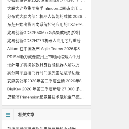
罗姆即将亮相2026深圳国际电力元件、可再生能源管理展览会暨研讨会
大联大诠鼎集团携手Infineon以固态变压器重构配电效率新标杆
202
分布式大脑内部：机器人智能的载体
2026年8月6日
东芝开始出货面向系统控制应用的TXZ+™族入门级M4V组（搭载Arm Cortex‑M4内核的标准微控制器）工程样品
兆易创新GD32F50MxxG高集成电机控制MCU发布，赋能人形机器人关节驱动革新
兆易创新GD32H77R机器人专用芯片重磅亮相，精准赋能伺服驱动与关节控制
Altium 在中国发布 Agile Teams
2026年8月6日
PRISM助力成像应用上市时间缩短六个月，实战指南一文解读
202
瑞萨电子将携多款具身智能机器人解决方案，首次亮相2026中国具身智能机器人产业大会
高分辨率直接飞行时间激光雷达赋予边缘 AI 空间感知能力
2026年8
安森美公布2026年第二季度业绩
2026年8月6日
DigiKey 2026 年第二季度新增 27,000 多种现货零件和 104 家供应商
恩智浦Trimension超宽带技术赋能宝马集团Digital Key Plus及生命体存在检测功能
相关文章
意法半导体推出新型电隔离栅极驱动器，借助先进隔离技术简化电源设计