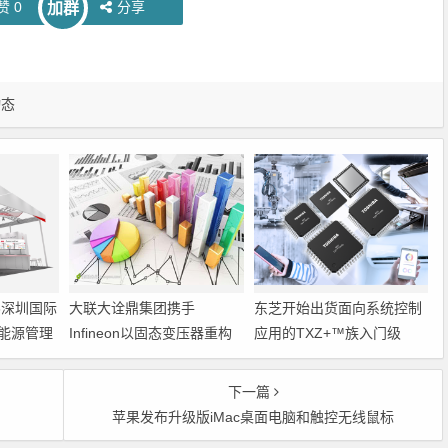
赞
0
分享
加群
动态
6深圳国际
大联大诠鼎集团携手
东芝开始出货面向系统控制
能源管理
Infineon以固态变压器重构
应用的TXZ+™族入门级
配电效率新标杆
M4V组（搭载Arm
Cortex‑M4内核的标准微控
下一篇
制器）工程样品
苹果发布升级版iMac桌面电脑和触控无线鼠标