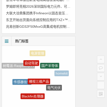
罗姆即将亮相2026深圳国际电力元件、可再生能源管理展览会暨研讨会
大联大诠鼎集团携手Infineon以固态变压器重构配电效率新标杆
东芝开始出货面向系统控制应用的TXZ+™族入门级M4V组（搭载Arm Cortex‑M4内核的标准微控制器）工程样品
兆易创新GD32F50MxxG高集成电机控制MCU发布，赋能人形机器人关节驱动革新
热门标签
自动驾驶
国产半导体
树莓派-Raspberry Pi
homekit
裸视三维产品
传感器信号
电气光伏
Atmel
Blackfin处理器
朱日和
LED驱动方案