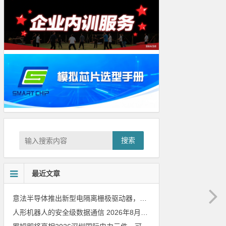
搜索
最近文章
意法半导体推出新型电隔离栅极驱动器，借助先进隔离技术简化电源设计
人形机器人的安全级数据通信
2026年8月8日